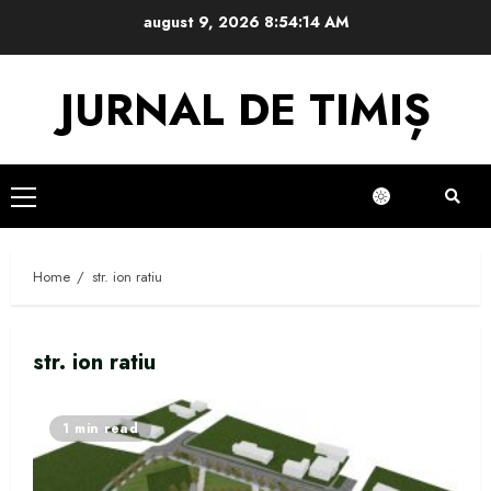
Skip
august 9, 2026
8:54:15 AM
to
content
JURNAL DE TIMIȘ
Primary
Menu
Home
str. ion ratiu
str. ion ratiu
1 min read