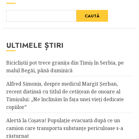
CAUTĂ
ULTIMELE ȘTIRI
Bicicliştii pot trece graniţa din Timiş în Serbia, pe
malul Begăi, până duminică
Alfred Simonis, despre medicul Margit Şerban,
recent distinsă cu titlul de cetățean de onoare al
Timişului: „Ne înclinăm în fața unei vieți dedicate
copiilor”
Alertă la Coşava! Populaţie evacuată după ce un
camion care transporta substanţe periculoase s-a
răsturnat