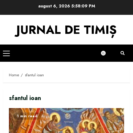
Skip
august 6, 2026
5:58:09 PM
to
content
JURNAL DE TIMIȘ
Primary
Menu
Home
sfantul ioan
sfantul ioan
1 min read