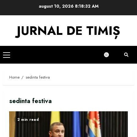
Skip
august 10, 2026
8:18:32 AM
to
content
JURNAL DE TIMIȘ
Primary
Menu
Home
sedinta festiva
sedinta festiva
2 min read