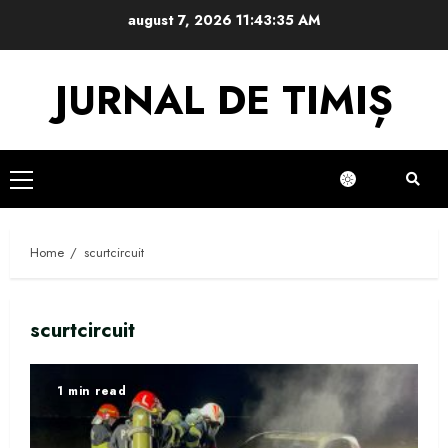
Skip
august 7, 2026
11:43:35 AM
to
content
JURNAL DE TIMIȘ
Primary
Menu
Home
scurtcircuit
scurtcircuit
1 min read