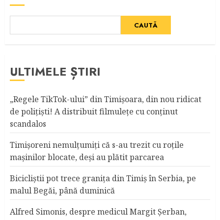
CAUTĂ
ULTIMELE ȘTIRI
„Regele TikTok-ului” din Timişoara, din nou ridicat
de poliţişti! A distribuit filmuleţe cu conţinut
scandalos
Timişoreni nemulţumiţi că s-au trezit cu roţile
maşinilor blocate, deşi au plătit parcarea
Bicicliştii pot trece graniţa din Timiş în Serbia, pe
malul Begăi, până duminică
Alfred Simonis, despre medicul Margit Şerban,