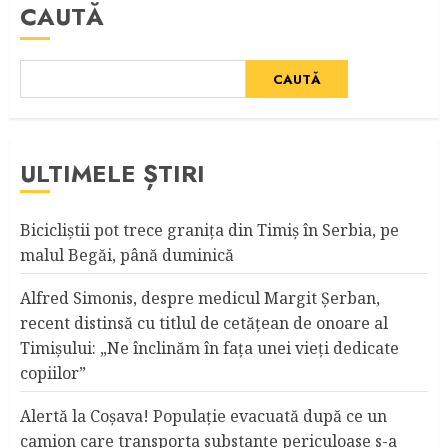
CAUTĂ
CAUTĂ
ULTIMELE ȘTIRI
Bicicliştii pot trece graniţa din Timiş în Serbia, pe
malul Begăi, până duminică
Alfred Simonis, despre medicul Margit Şerban,
recent distinsă cu titlul de cetățean de onoare al
Timişului: „Ne înclinăm în fața unei vieți dedicate
copiilor”
Alertă la Coşava! Populaţie evacuată după ce un
camion care transporta substanţe periculoase s-a