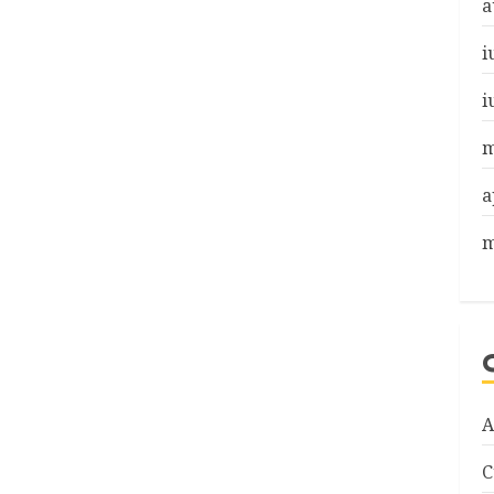
a
i
i
m
a
m
A
C