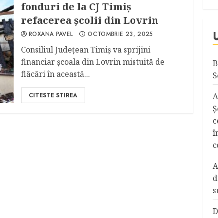
fonduri de la CJ Timiș
refacerea școlii din Lovrin
ROXANA PAVEL
OCTOMBRIE 23, 2025
Consiliul Județean Timiș va sprijini
financiar școala din Lovrin mistuită de
B
flăcări în această...
S
CITESTE STIREA
A
Ş
c
î
c
A
d
s
D