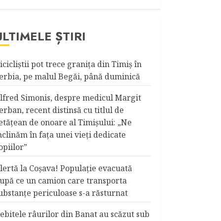
ULTIMELE ȘTIRI
icicliştii pot trece graniţa din Timiş în
erbia, pe malul Begăi, până duminică
lfred Simonis, despre medicul Margit
erban, recent distinsă cu titlul de
etățean de onoare al Timişului: „Ne
nclinăm în fața unei vieți dedicate
opiilor”
lertă la Coşava! Populaţie evacuată
upă ce un camion care transporta
ubstanţe periculoase s-a răsturnat
ebitele râurilor din Banat au scăzut sub