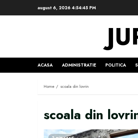
Skip
august 6, 2026
4:54:46 PM
to
content
JU
ACASA
ADMINISTRATIE
POLITICA
Home
scoala din lovrin
scoala din lovri
2 min read