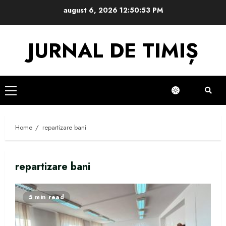
Skip
august 6, 2026
12:50:53 PM
to
content
JURNAL DE TIMIȘ
Primary
Menu
Home
repartizare bani
repartizare bani
5 min read