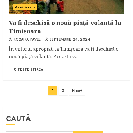
Administratie
Va fi deschisă o nouă piață volantă la
Timișoara
ROXANA PAVEL
SEPTEMBRIE 24, 2024
În viitorul apropiat, la Timișoara va fi deschisă o
nouă piață volantă. Aceasta va...
CITESTE STIREA
Paginație
1
2
Next
articole
CAUTĂ