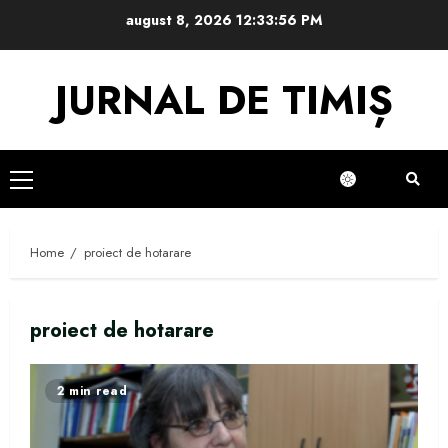
Skip
august 8, 2026
12:33:57 PM
to
content
JURNAL DE TIMIȘ
Primary
Menu
Home
proiect de hotarare
proiect de hotarare
2 min read