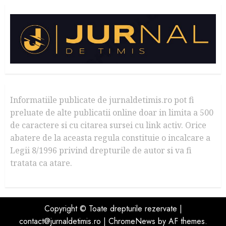
Informatiile publicate de jurnaldetimis.ro pot fi
preluate de alte publicatii online doar in limita a 500
de caractere si cu citarea sursei cu link activ. Orice
abatere de la aceasta regula constituie o incalcare a
Legii 8/1996 privind drepturile de autor si va fi
tratata ca atare.
Copyright © Toate drepturile rezervate |
contact@jurnaldetimis.ro
|
ChromeNews
by AF themes.