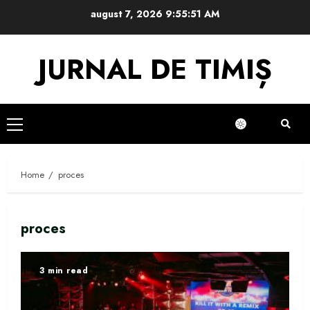
Skip
august 7, 2026
9:55:52 AM
to
content
JURNAL DE TIMIȘ
Primary
Menu
Home
proces
proces
3 min read