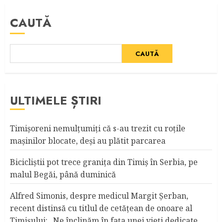
CAUTĂ
CAUTĂ
ULTIMELE ȘTIRI
Timişoreni nemulţumiţi că s-au trezit cu roţile
maşinilor blocate, deşi au plătit parcarea
Bicicliştii pot trece graniţa din Timiş în Serbia, pe
malul Begăi, până duminică
Alfred Simonis, despre medicul Margit Şerban,
recent distinsă cu titlul de cetățean de onoare al
Timişului: „Ne înclinăm în fața unei vieți dedicate