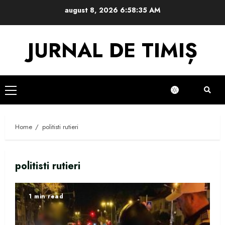
Skip
august 8, 2026
6:58:35 AM
to
content
JURNAL DE TIMIȘ
Primary
Menu
Home
politisti rutieri
politisti rutieri
1 min read