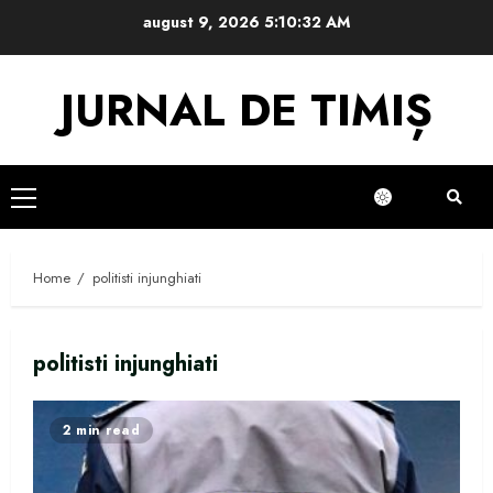
Skip
august 9, 2026
5:10:33 AM
to
content
JURNAL DE TIMIȘ
Primary
Menu
Home
politisti injunghiati
politisti injunghiati
2 min read