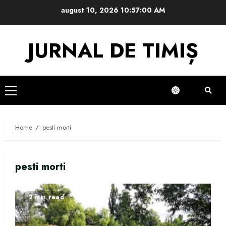
Skip
august 10, 2026
10:57:00 AM
to
content
JURNAL DE TIMIȘ
Primary
Menu
Home
pesti morti
pesti morti
2 min read