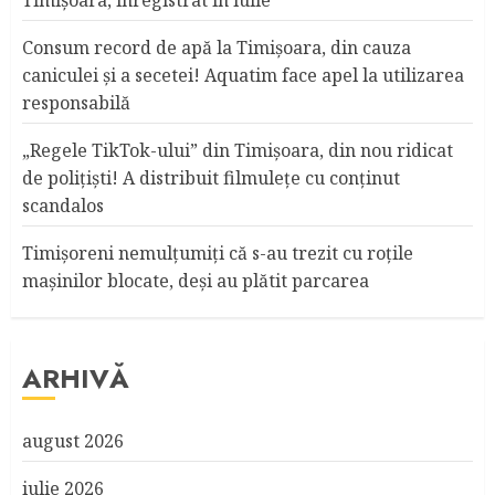
Timişoara, înregistrat în iulie
Consum record de apă la Timişoara, din cauza
caniculei şi a secetei! Aquatim face apel la utilizarea
responsabilă
„Regele TikTok-ului” din Timişoara, din nou ridicat
de poliţişti! A distribuit filmuleţe cu conţinut
scandalos
Timişoreni nemulţumiţi că s-au trezit cu roţile
maşinilor blocate, deşi au plătit parcarea
ARHIVĂ
august 2026
iulie 2026