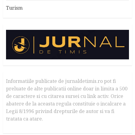
Turism
Informatiile publicate de jurnaldetimis.ro pot fi
preluate de alte publicatii online doar in limita a 500
de caractere si cu citarea sursei cu link activ. Orice
abatere de la aceasta regula constituie o incalcare a
Legii 8/1996 privind drepturile de autor si va fi
tratata ca atare.