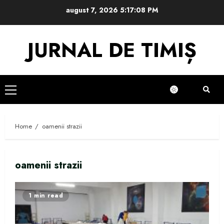
Skip
august 7, 2026
5:17:09 PM
to
content
JURNAL DE TIMIȘ
Primary
Menu
Home
oamenii strazii
oamenii strazii
1 min read