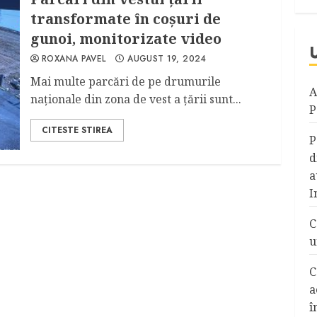
transformate în coșuri de
gunoi, monitorizate video
ROXANA PAVEL
AUGUST 19, 2024
Mai multe parcări de pe drumurile
A
naționale din zona de vest a țării sunt...
P
CITESTE STIREA
P
d
a
I
C
u
C
a
î