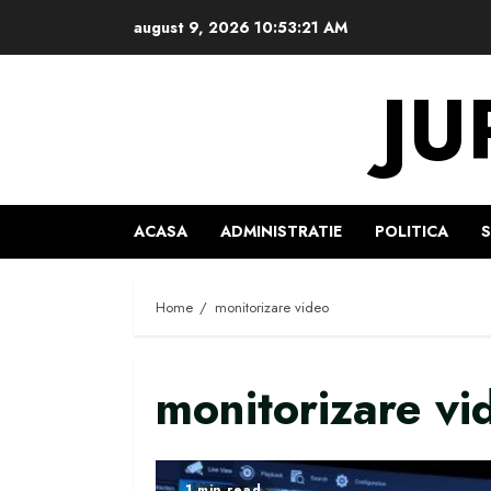
Skip
august 9, 2026
10:53:21 AM
to
content
JU
ACASA
ADMINISTRATIE
POLITICA
Home
monitorizare video
monitorizare vi
1 min read