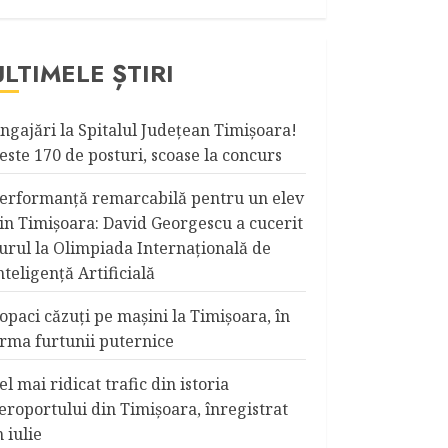
ULTIMELE ȘTIRI
ngajări la Spitalul Judeţean Timişoara!
este 170 de posturi, scoase la concurs
erformanță remarcabilă pentru un elev
in Timișoara: David Georgescu a cucerit
urul la Olimpiada Internațională de
nteligență Artificială
opaci căzuţi pe maşini la Timişoara, în
rma furtunii puternice
el mai ridicat trafic din istoria
eroportului din Timişoara, înregistrat
n iulie