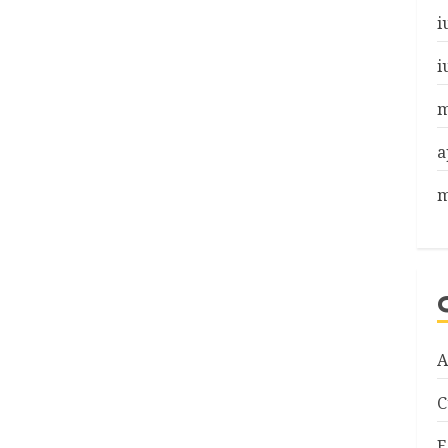
i
i
m
a
m
A
C
E