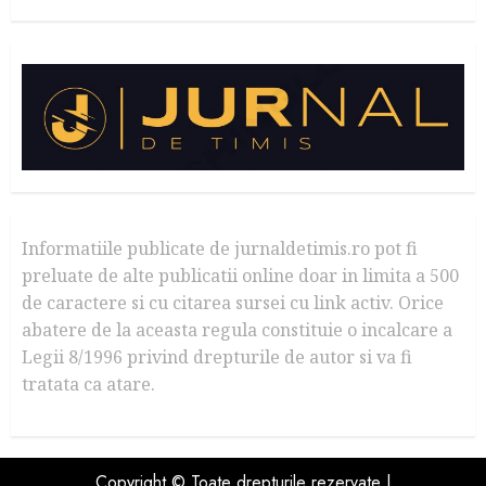
Informatiile publicate de jurnaldetimis.ro pot fi
preluate de alte publicatii online doar in limita a 500
de caractere si cu citarea sursei cu link activ. Orice
abatere de la aceasta regula constituie o incalcare a
Legii 8/1996 privind drepturile de autor si va fi
tratata ca atare.
Copyright © Toate drepturile rezervate |