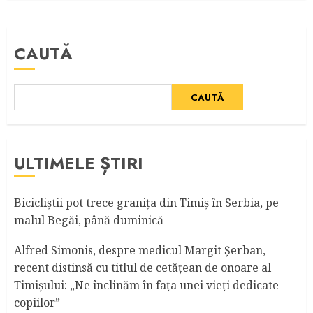
CAUTĂ
CAUTĂ
ULTIMELE ȘTIRI
Bicicliştii pot trece graniţa din Timiş în Serbia, pe
malul Begăi, până duminică
Alfred Simonis, despre medicul Margit Şerban,
recent distinsă cu titlul de cetățean de onoare al
Timişului: „Ne înclinăm în fața unei vieți dedicate
copiilor”