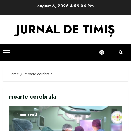
Skip
august 6, 2026
4:56:06 PM
to
content
JURNAL DE TIMIȘ
Primary
Menu
Home
moarte cerebrala
moarte cerebrala
1 min read