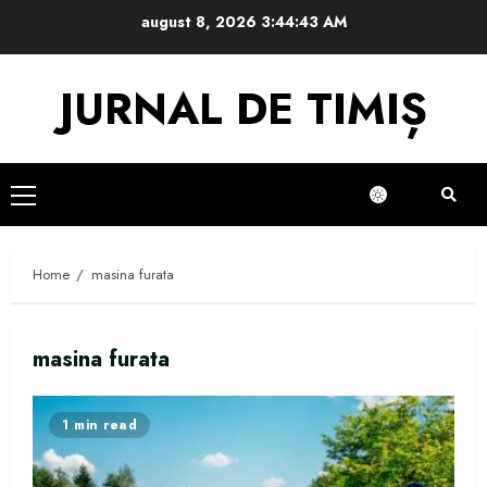
Skip
august 8, 2026
3:44:43 AM
to
content
JURNAL DE TIMIȘ
Primary
Menu
Home
masina furata
masina furata
1 min read