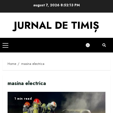
Skip
august 7, 2026
8:52:13 PM
to
content
JURNAL DE TIMIȘ
Primary
Menu
Home
masina electrica
masina electrica
1 min read