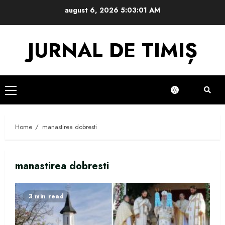
Skip
august 6, 2026
5:03:01 AM
to
content
JURNAL DE TIMIȘ
Primary
Menu
Home
manastirea dobresti
manastirea dobresti
3 min read