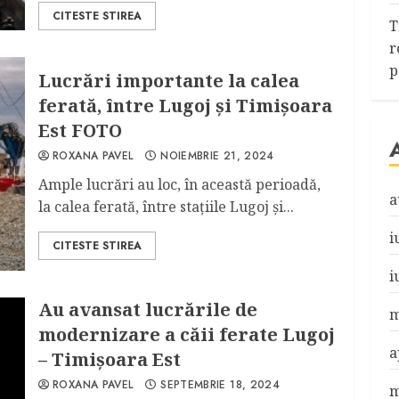
CITESTE STIREA
T
r
p
Lucrări importante la calea
ferată, între Lugoj și Timișoara
Est FOTO
ROXANA PAVEL
NOIEMBRIE 21, 2024
Ample lucrări au loc, în această perioadă,
a
la calea ferată, între stațiile Lugoj și...
i
CITESTE STIREA
i
Au avansat lucrările de
m
modernizare a căii ferate Lugoj
a
– Timișoara Est
ROXANA PAVEL
SEPTEMBRIE 18, 2024
m