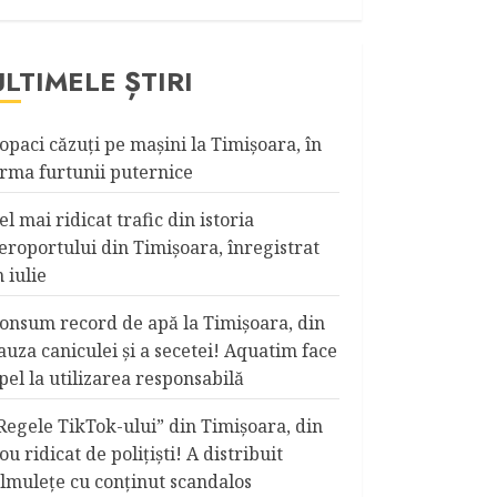
ULTIMELE ȘTIRI
opaci căzuţi pe maşini la Timişoara, în
rma furtunii puternice
el mai ridicat trafic din istoria
eroportului din Timişoara, înregistrat
n iulie
onsum record de apă la Timişoara, din
auza caniculei şi a secetei! Aquatim face
pel la utilizarea responsabilă
Regele TikTok-ului” din Timişoara, din
ou ridicat de poliţişti! A distribuit
ilmuleţe cu conţinut scandalos