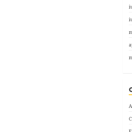
i
i
m
a
m
A
C
E