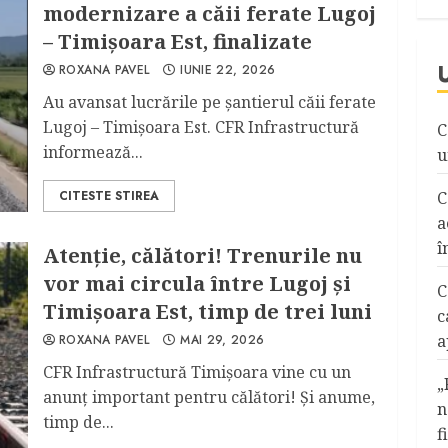
modernizare a căii ferate Lugoj
– Timișoara Est, finalizate
ROXANA PAVEL
IUNIE 22, 2026
Au avansat lucrările pe șantierul căii ferate
Lugoj – Timișoara Est. CFR Infrastructură
C
informează...
u
CITESTE STIREA
C
a
î
Atenție, călători! Trenurile nu
vor mai circula între Lugoj și
C
Timișoara Est, timp de trei luni
c
a
ROXANA PAVEL
MAI 29, 2026
CFR Infrastructură Timișoara vine cu un
„
anunț important pentru călători! Și anume,
n
timp de...
f