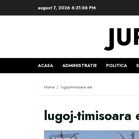
Skip
august 7, 2026
6:31:57 PM
to
content
JU
ACASA
ADMINISTRATIE
POLITICA
Home
lugoj-timisoara est
lugoj-timisoara 
1 min read