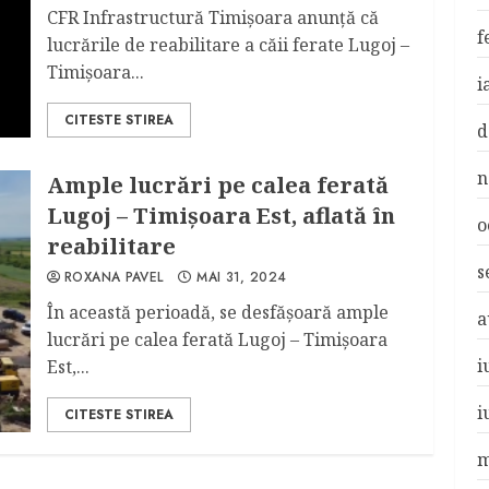
CFR Infrastructură Timișoara anunță că
f
lucrările de reabilitare a căii ferate Lugoj –
Timișoara...
i
CITESTE STIREA
d
n
Ample lucrări pe calea ferată
Lugoj – Timișoara Est, aflată în
o
reabilitare
s
ROXANA PAVEL
MAI 31, 2024
În această perioadă, se desfășoară ample
a
lucrări pe calea ferată Lugoj – Timișoara
i
Est,...
i
CITESTE STIREA
m