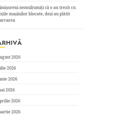
imişoreni nemulţumiţi că s-au trezit cu
oţile maşinilor blocate, deşi au plătit
arcarea
ARHIVĂ
ugust 2026
ulie 2026
unie 2026
ai 2026
prilie 2026
artie 2026