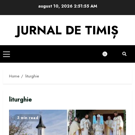
Skip
august 10, 2026
2:51:55 AM
to
content
JURNAL DE TIMIȘ
Primary
Menu
Home
liturghie
liturghie
3 min read