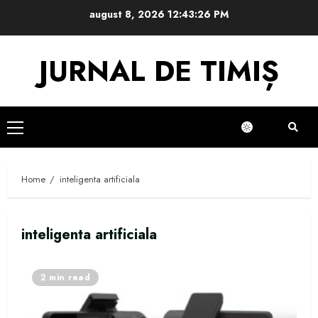
Skip
august 8, 2026
12:43:26 PM
to
content
JURNAL DE TIMIȘ
Primary
Menu
Home
inteligenta artificiala
inteligenta artificiala
2 min read