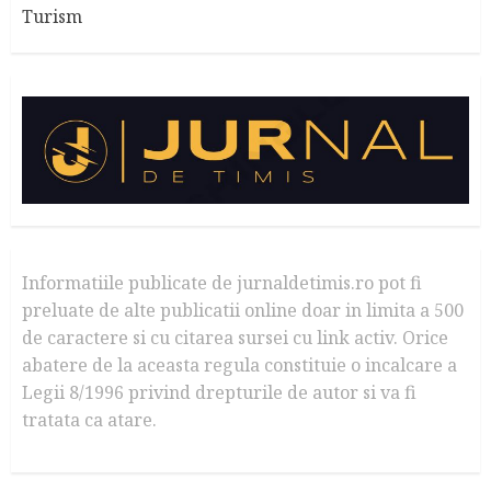
Turism
Informatiile publicate de jurnaldetimis.ro pot fi
preluate de alte publicatii online doar in limita a 500
de caractere si cu citarea sursei cu link activ. Orice
abatere de la aceasta regula constituie o incalcare a
Legii 8/1996 privind drepturile de autor si va fi
tratata ca atare.