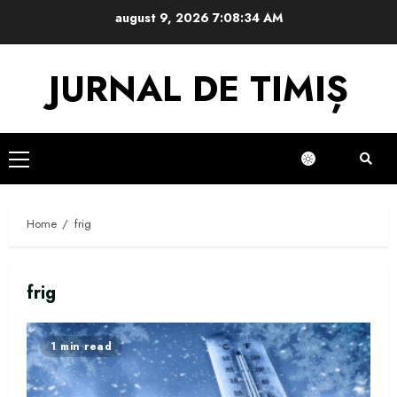
Skip
august 9, 2026
7:08:35 AM
to
content
JURNAL DE TIMIȘ
Primary
Menu
Home
frig
frig
1 min read