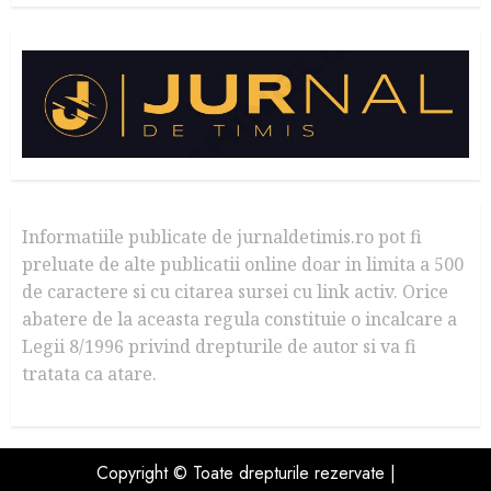
Informatiile publicate de jurnaldetimis.ro pot fi
preluate de alte publicatii online doar in limita a 500
de caractere si cu citarea sursei cu link activ. Orice
abatere de la aceasta regula constituie o incalcare a
Legii 8/1996 privind drepturile de autor si va fi
tratata ca atare.
Copyright © Toate drepturile rezervate |