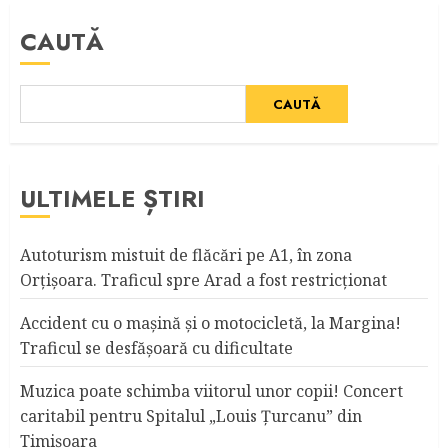
CAUTĂ
CAUTĂ
ULTIMELE ȘTIRI
Autoturism mistuit de flăcări pe A1, în zona
Orțișoara. Traficul spre Arad a fost restricționat
Accident cu o maşină şi o motocicletă, la Margina!
Traficul se desfăşoară cu dificultate
Muzica poate schimba viitorul unor copii! Concert
caritabil pentru Spitalul „Louis Ţurcanu” din
Timişoara