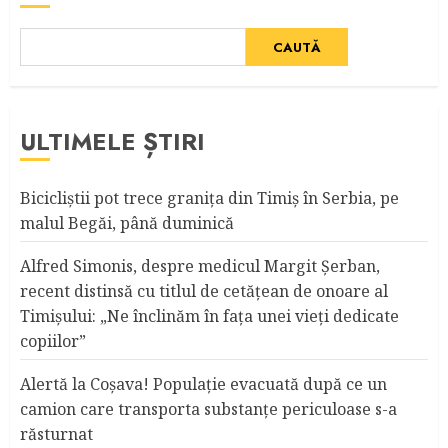
CAUTĂ
ULTIMELE ȘTIRI
Bicicliştii pot trece graniţa din Timiş în Serbia, pe
malul Begăi, până duminică
Alfred Simonis, despre medicul Margit Şerban,
recent distinsă cu titlul de cetățean de onoare al
Timişului: „Ne înclinăm în fața unei vieți dedicate
copiilor”
Alertă la Coşava! Populaţie evacuată după ce un
camion care transporta substanţe periculoase s-a
răsturnat