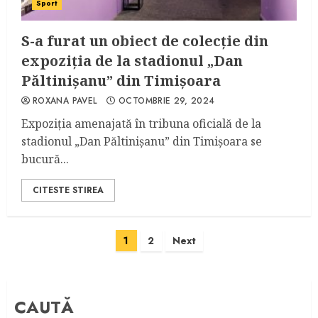
Sport
S-a furat un obiect de colecție din
expoziția de la stadionul „Dan
Păltinișanu” din Timișoara
ROXANA PAVEL
OCTOMBRIE 29, 2024
Expoziția amenajată în tribuna oficială de la
stadionul „Dan Păltinișanu” din Timișoara se
bucură...
CITESTE STIREA
Paginație
1
2
Next
articole
CAUTĂ