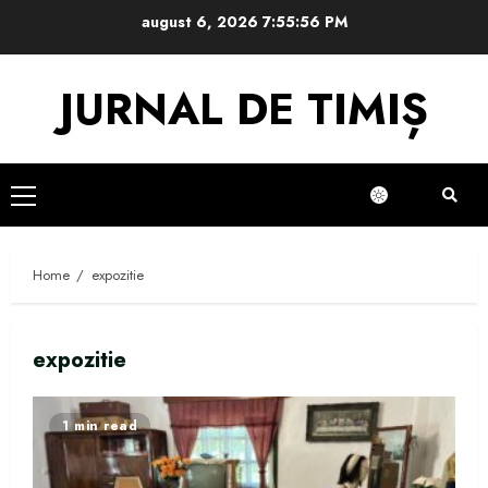
Skip
august 6, 2026
7:55:57 PM
to
content
JURNAL DE TIMIȘ
Primary
Menu
Home
expozitie
expozitie
1 min read