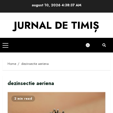
Skip
august 10, 2026
4:38:37 AM
to
content
JURNAL DE TIMIȘ
Primary
Menu
Home
dezinsectie aeriena
dezinsectie aeriena
2 min read