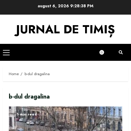
Skip
august 6, 2026
9:28:38 PM
to
content
JURNAL DE TIMIȘ
Primary
Menu
Home
b-dul dragalina
b-dul dragalina
1 min read