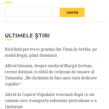
CAUTĂ
ULTIMELE ȘTIRI
Bicicliştii pot trece graniţa din Timiş în Serbia, pe
malul Begăi, până duminică
Alfred Simonis, despre medicul Margit Şerban,
recent distinsă cu titlul de cetățean de onoare al
Timişului: „Ne înclinăm în fața unei vieți dedicate
copiilor”
Alertă la Coşava! Populaţie evacuată după ce un
camion care transporta substanţe periculoase s-a
răsturnat