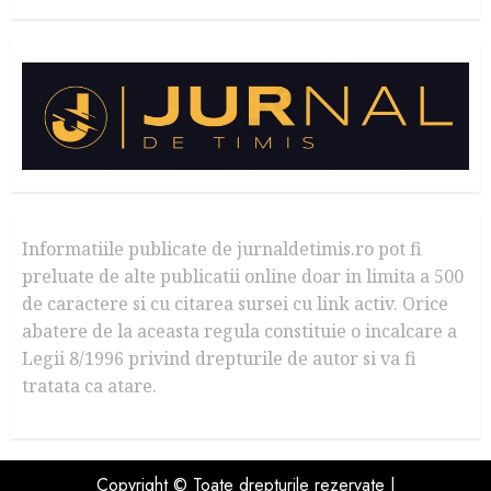
Informatiile publicate de jurnaldetimis.ro pot fi
preluate de alte publicatii online doar in limita a 500
de caractere si cu citarea sursei cu link activ. Orice
abatere de la aceasta regula constituie o incalcare a
Legii 8/1996 privind drepturile de autor si va fi
tratata ca atare.
Copyright © Toate drepturile rezervate |