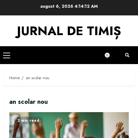
Skip
august 6, 2026
4:14:13 AM
to
content
JURNAL DE TIMIȘ
Primary
Menu
Home
an scolar nou
an scolar nou
2 min read