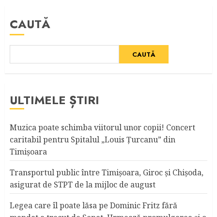
CAUTĂ
CAUTĂ
ULTIMELE ȘTIRI
Muzica poate schimba viitorul unor copii! Concert
caritabil pentru Spitalul „Louis Ţurcanu” din
Timişoara
Transportul public între Timişoara, Giroc şi Chişoda,
asigurat de STPT de la mijloc de august
Legea care îl poate lăsa pe Dominic Fritz fără