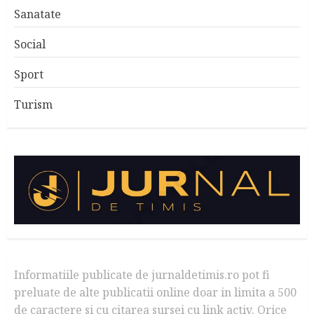
Sanatate
Social
Sport
Turism
Informatiile publicate de jurnaldetimis.ro pot fi
preluate de alte publicatii online doar in limita a 500
de caractere si cu citarea sursei cu link activ. Orice