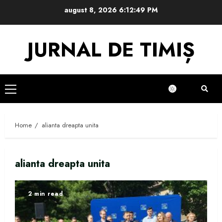
Skip
august 8, 2026
6:12:50 PM
to
content
JURNAL DE TIMIȘ
Primary
Menu
Home
alianta dreapta unita
alianta dreapta unita
2 min read