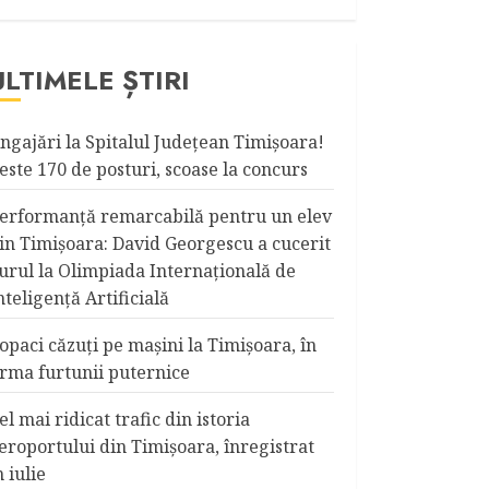
ULTIMELE ȘTIRI
ngajări la Spitalul Judeţean Timişoara!
este 170 de posturi, scoase la concurs
erformanță remarcabilă pentru un elev
in Timișoara: David Georgescu a cucerit
urul la Olimpiada Internațională de
nteligență Artificială
opaci căzuţi pe maşini la Timişoara, în
rma furtunii puternice
el mai ridicat trafic din istoria
eroportului din Timişoara, înregistrat
n iulie