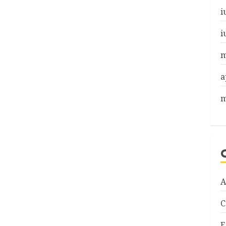
i
i
m
a
m
A
C
E