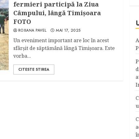
fermieri participă la Ziua
Câmpului, lângă Timișoara
FOTO
ROXANA PAVEL
MAI 17, 2025
Un eveniment important are loc în acest
A
sfârșit de săptămână lângă Timișoara. Este
P
vorba...
P
d
CITESTE STIREA
a
I
C
u
C
a
î