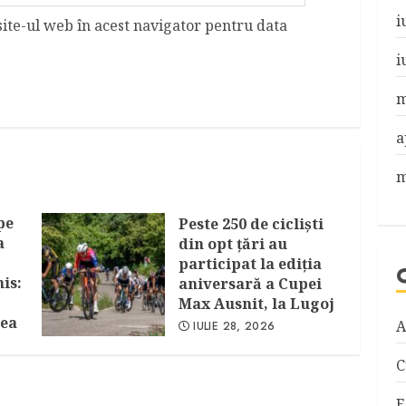
i
site-ul web în acest navigator pentru data
i
m
a
m
pe
Peste 250 de cicliști
a
din opt țări au
participat la ediția
is:
aniversară a Cupei
Max Ausnit, la Lugoj
cea
A
IULIE 28, 2026
C
E