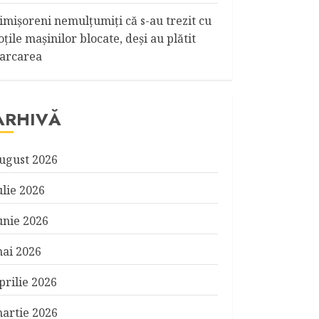
imişoreni nemulţumiţi că s-au trezit cu
oţile maşinilor blocate, deşi au plătit
arcarea
ARHIVĂ
ugust 2026
ulie 2026
unie 2026
ai 2026
prilie 2026
artie 2026