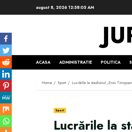
Skip
august 8, 2026
12:58:06 AM
to
content
JU
ACASA
ADMINISTRATIE
POLITICA
Home
Sport
Lucrările la stadionul „Eroii Timișoar
Sport
Lucrările la s