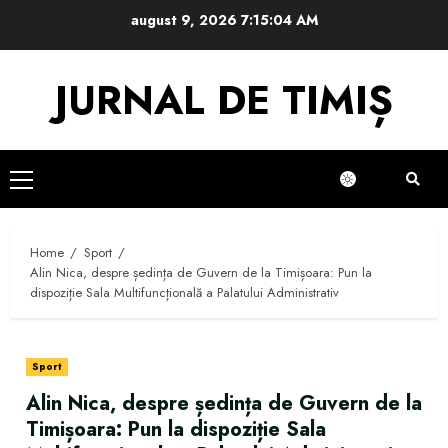
Skip
august 9, 2026
7:15:05 AM
to
content
JURNAL DE TIMIȘ
Primary
Menu
Home
Sport
Alin Nica, despre ședința de Guvern de la Timișoara: Pun la
dispoziție Sala Multifuncțională a Palatului Administrativ
Sport
Alin Nica, despre ședința de Guvern de la
Timișoara: Pun la dispoziție Sala