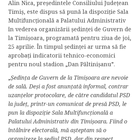
Alin Nica, președintele Consiliului Județean
Timiș, este dispus să pună la dispoziție Sala
Multifuncțională a Palatului Administrativ
în vederea organizării ședinței de Guvern de
la Timișoara, programată pentru ziua de joi,
25 aprilie. În timpul ședinței ar urma să fie
aprobați indicatorii tehnico-economici
pentru noul stadion „Dan Păltinișanu”.
„
Ședința de Guvern de la Timișoara are nevoie
de sală. Deși a fost anunțată informal, contrar
uzanțelor protocolare, de către candidatul PSD
la județ, printr-un comunicat de presă PSD, le
pun la dispoziție Sala Multifuncțională a
Palatului Administrativ din Timișoara. Fiind o
întâlnire electorală, mă așteptam să o
organizeze la sediul PSD, dar din respect