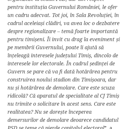
pentru instituția Guvernului României, le ofer
un cadru adecvat. Tot joi, în Sala Revoluției, în
cadrul aceleiași clădiri, va avea loc o dezbatere
despre regionalizare – temă foarte importantă
pentru timișeni. Îi invit cu drag la eveniment și
pe membrii Guvernului, poate îi ajută să
înțeleagă interesele județului Timiș, dincolo de
interesele lor electorale. În cadrul ședinței de
Guvern se pare că va fi dată hotărârea pentru
construirea noului stadion din Timișoara, dar
nu și hotărârea de demolare. Care este scuza
ridicolă? Că aparatul de specialitate al CJ Timiș
nu trimite o solicitare în acest sens. Care este
realitatea? Nu se dorește începerea
demersurilor de demolare deoarece candidatul
PSD se teme că pierde capitalul electoral
”, a