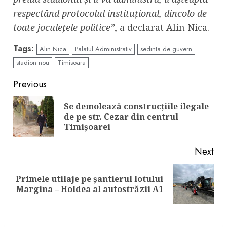
respectând protocolul instituțional, dincolo de
toate joculețele politice”
, a declarat Alin Nica.
Tags:
Alin Nica
Palatul Administrativ
sedinta de guvern
stadion nou
Timisoara
Continue
Previous
Reading
Se demolează construcțiile ilegale
Pre
de pe str. Cezar din centrul
pos
Timișoarei
Next
Primele utilaje pe șantierul lotului
Next
Margina – Holdea al autostrăzii A1
post: