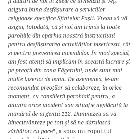
fi alături de noi în zilele ce urmează și veți
asigura buna desfășurare a serviciilor
religioase specifice Sfintelor Paști. Vreau să vă
asigur, totodată, că și noi am trimis la toate
parohiile din eparhia noastră instrucțiuni
pentru desfășurarea activităților bisericești, cât
și pentru prevenirea incendiilor. În mod special,
am fost atenți să implicăm în această lucrare și
pe preoții din zona Făgetului, unde sunt mai
multe biserici de lemn. De asemenea, le-am
recomandat preoților să colaboreze, în orice
moment, cu consilierii parohiali pentru, a
anunța orice incident sau situație neplăcută la
numărul de urgență 112. Dumnezeu să vă
binecuvânteze pe toți și să ne dăruiască
sărbători cu pac
e”, a spus mitropolitul