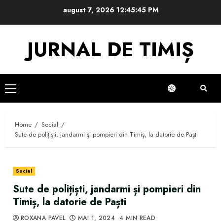
Skip
august 7, 2026
12:45:46 PM
to
content
JURNAL DE TIMIȘ
Primary
Menu
Home
Social
Sute de polițiști, jandarmi și pompieri din Timiș, la datorie de Paști
Social
Sute de polițiști, jandarmi și pompieri din
Timiș, la datorie de Paști
ROXANA PAVEL
MAI 1, 2024
4 MIN READ