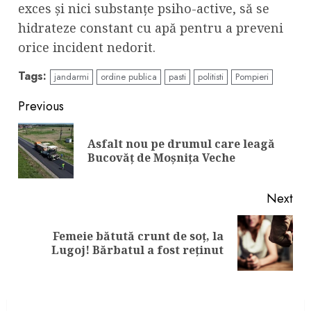
exces și nici substanțe psiho-active, să se
hidrateze constant cu apă pentru a preveni
orice incident nedorit.
Tags:
jandarmi
ordine publica
pasti
politisti
Pompieri
Continue
Previous
Reading
Asfalt nou pe drumul care leagă
Pre
Bucovăț de Moșnița Veche
pos
Next
Femeie bătută crunt de soț, la
Next
Lugoj! Bărbatul a fost reținut
post: