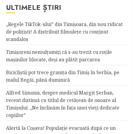
ULTIMELE ȘTIRI
„Regele TikTok-ului” din Timişoara, din nou ridicat
de poliţişti! A distribuit filmuleţe cu conţinut
scandalos
Timişoreni nemulţumiţi că s-au trezit cu roţile
maşinilor blocate, deşi au plătit parcarea
Bicicliştii pot trece graniţa din Timiş în Serbia, pe
malul Begăi, până duminică
Alfred Simonis, despre medicul Margit Şerban,
recent distinsă cu titlul de cetățean de onoare al
Timişului: „Ne înclinăm în fața unei vieți dedicate
copiilor”
Alertă la Coşava! Populaţie evacuată după ce un