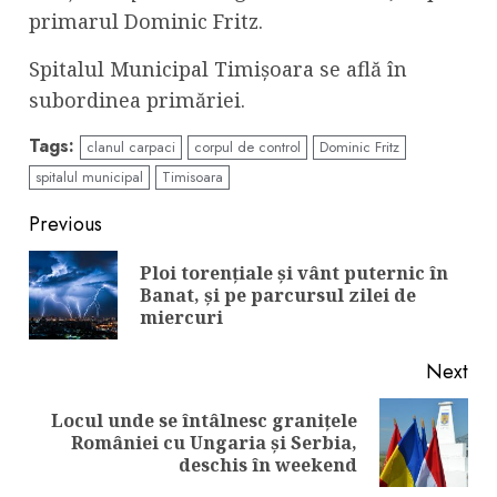
primarul Dominic Fritz.
Spitalul Municipal Timișoara se află în
subordinea primăriei.
Tags:
clanul carpaci
corpul de control
Dominic Fritz
spitalul municipal
Timisoara
Continue
Previous
Reading
Ploi torențiale și vânt puternic în
Pre
Banat, și pe parcursul zilei de
pos
miercuri
Next
Locul unde se întâlnesc granițele
Next
României cu Ungaria și Serbia,
post:
deschis în weekend