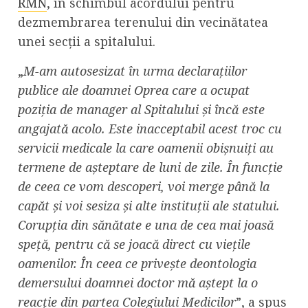
RMN
, în schimbul acordului pentru
dezmembrarea terenului din vecinătatea
unei secții a spitalului.
„
M-am autosesizat în urma declarațiilor
publice ale doamnei Oprea care a ocupat
poziția de manager al Spitalului și încă este
angajată acolo. Este inacceptabil acest troc cu
servicii medicale la care oamenii obișnuiți au
termene de așteptare de luni de zile. În funcție
de ceea ce vom descoperi, voi merge până la
capăt și voi sesiza și alte instituții ale statului.
Corupția din sănătate e una de cea mai joasă
speță, pentru că se joacă direct cu viețile
oamenilor. În ceea ce privește deontologia
demersului doamnei doctor mă aștept la o
reacție din partea Colegiului Medicilor
”, a spus