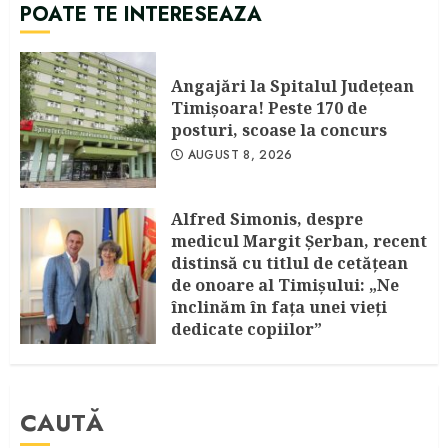
POATE TE INTERESEAZA
Angajări la Spitalul Judeţean
Timişoara! Peste 170 de
posturi, scoase la concurs
AUGUST 8, 2026
Alfred Simonis, despre
medicul Margit Şerban, recent
distinsă cu titlul de cetățean
de onoare al Timişului: „Ne
înclinăm în fața unei vieți
dedicate copiilor”
AUGUST 6, 2026
CAUTĂ