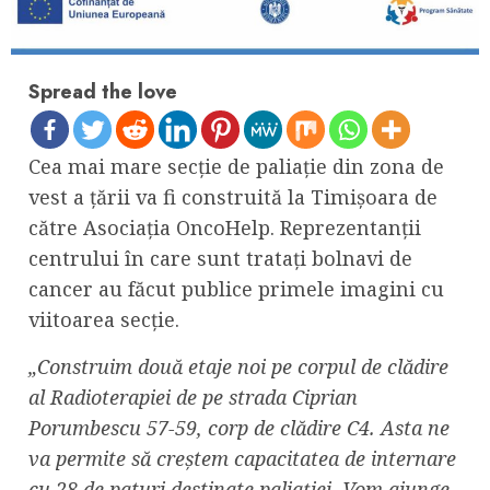
Spread the love
Cea mai mare secţie de paliaţie din zona de
vest a ţării va fi construită la Timişoara de
către Asociaţia OncoHelp. Reprezentanţii
centrului în care sunt trataţi bolnavi de
cancer au făcut publice primele imagini cu
viitoarea secţie.
„Construim două etaje noi pe corpul de clădire
al Radioterapiei de pe strada Ciprian
Porumbescu 57-59, corp de clădire C4. Asta ne
va permite să creştem capacitatea de internare
cu 28 de paturi destinate paliaţiei. Vom ajunge