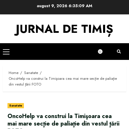
Skip
august 9, 2026
6:35:10 AM
to
content
JURNAL DE TIMIȘ
Primary
Menu
Home
Sanatate
OncoHelp va construi la Timişoara cea mai mare secţie de paliaţie
din vestul ţării FOTO
Sanatate
OncoHelp va construi la Timişoara cea
mai mare secţie de paliaţie din vestul ţării