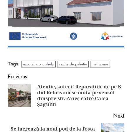
Tags:
asociatia oncohelp
sectie de paliatie
Timisoara
Continue
Previous
Reading
Atenţie, şoferi! Reparaţiile de pe B-
dul Rebreanu se mută pe sensul
Pre
dinspre str. Arieș către Calea
pos
Șagului
Next
Se lucrează la noul pod de la fosta