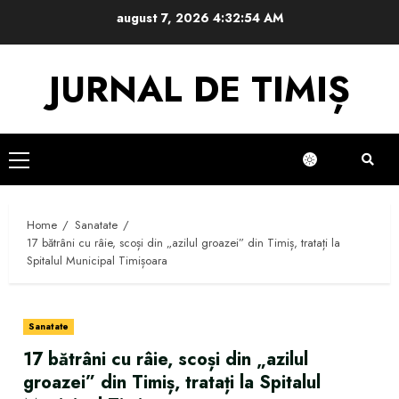
Skip
august 7, 2026
4:32:55 AM
to
content
JURNAL DE TIMIȘ
Primary
Menu
Home
Sanatate
17 bătrâni cu râie, scoși din „azilul groazei” din Timiș, tratați la
Spitalul Municipal Timișoara
Sanatate
17 bătrâni cu râie, scoși din „azilul
groazei” din Timiș, tratați la Spitalul