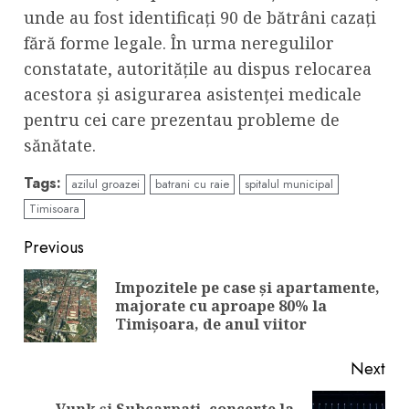
unde au fost identificați 90 de bătrâni cazați
fără forme legale. În urma neregulilor
constatate, autoritățile au dispus relocarea
acestora și asigurarea asistenței medicale
pentru cei care prezentau probleme de
sănătate.
Tags:
azilul groazei
batrani cu raie
spitalul municipal
Timisoara
Continue
Previous
Reading
Impozitele pe case și apartamente,
Pre
majorate cu aproape 80% la
pos
Timișoara, de anul viitor
Next