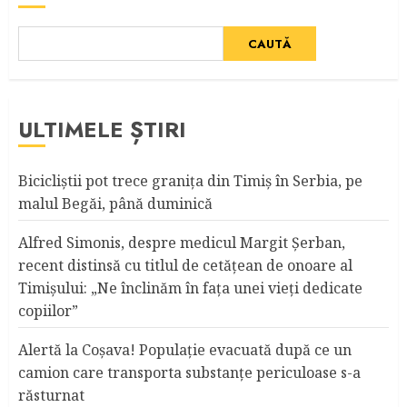
CAUTĂ
ULTIMELE ȘTIRI
Bicicliştii pot trece graniţa din Timiş în Serbia, pe
malul Begăi, până duminică
Alfred Simonis, despre medicul Margit Şerban,
recent distinsă cu titlul de cetățean de onoare al
Timişului: „Ne înclinăm în fața unei vieți dedicate
copiilor”
Alertă la Coşava! Populaţie evacuată după ce un
camion care transporta substanţe periculoase s-a
răsturnat