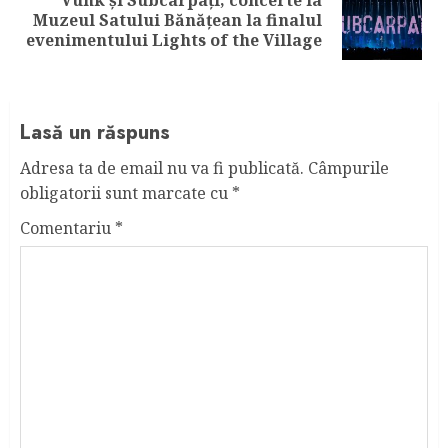
Vunk și Subcarpați, concerte la
Next
Muzeul Satului Bănățean la finalul
post:
evenimentului Lights of the Village
Lasă un răspuns
Adresa ta de email nu va fi publicată.
Câmpurile
obligatorii sunt marcate cu
*
Comentariu
*