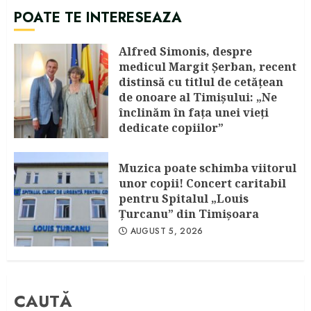
POATE TE INTERESEAZA
Alfred Simonis, despre
medicul Margit Şerban, recent
distinsă cu titlul de cetățean
de onoare al Timişului: „Ne
înclinăm în fața unei vieți
dedicate copiilor”
AUGUST 6, 2026
Muzica poate schimba viitorul
unor copii! Concert caritabil
pentru Spitalul „Louis
Ţurcanu” din Timişoara
AUGUST 5, 2026
CAUTĂ