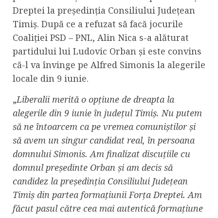
Dreptei la președinția Consiliului Județean
Timiș. După ce a refuzat să facă jocurile
Coaliției PSD – PNL, Alin Nica s-a alăturat
partidului lui Ludovic Orban și este convins
că-l va învinge pe Alfred Simonis la alegerile
locale din 9 iunie.
„
Liberalii merită o opțiune de dreapta la
alegerile din 9 iunie în județul Timiș. Nu putem
să ne întoarcem ca pe vremea comuniștilor și
să avem un singur candidat real, în persoana
domnului Simonis. Am finalizat discuțiile cu
domnul președinte Orban și am decis să
candidez la președinția Consiliului Județean
Timiș din partea formațiunii Forța Dreptei. Am
făcut pasul către cea mai autentică formațiune