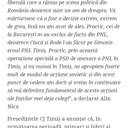
liberală care a rămas pe scena politică din
România deoarece sunt un om de dreapta. Vă
mărturisesc că a fost o decizie extrem, extrem
de grea, însă nu am avut de ales. Practic, cei de
la București m-au exclus de facto din PNL,
deoarece Ciucă și Bode l-au făcut pe Simonis
eroul PNL Timiș. Practic, prin această
operațiune specială a PSD de anexare a PNL în
Timiș, și nu numai în Timiș, ne apropiem foarte
mult de modul de acțiune sovietic și din acest
punct de vedere am dorit și vreau în continuare
să mă delimitez fundamental de aceste acțiuni
ale foștilor mei deja colegi
”, a declarat Alin
Nica.
Președintele CJ Timiș a anunțat că, în
următoarea perioadă, primari și lideri ai