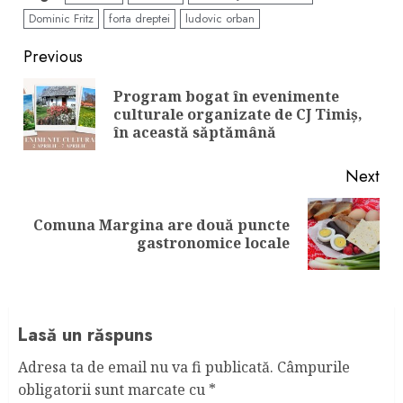
Dominic Fritz
forta dreptei
ludovic orban
Continue
Previous
Reading
Program bogat în evenimente
Pre
culturale organizate de CJ Timiș,
pos
în această săptămână
Next
Comuna Margina are două puncte
Next
gastronomice locale
post:
Lasă un răspuns
Adresa ta de email nu va fi publicată.
Câmpurile
obligatorii sunt marcate cu
*