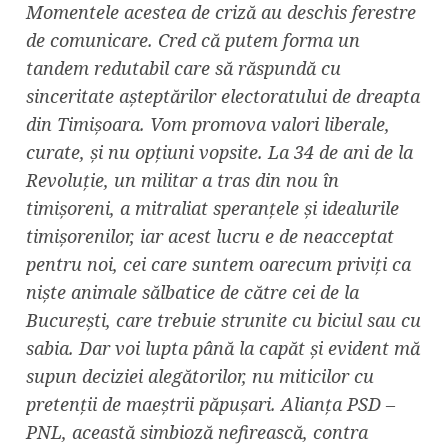
Momentele acestea de criză au deschis ferestre
de comunicare. Cred că putem forma un
tandem redutabil care să răspundă cu
sinceritate așteptărilor electoratului de dreapta
din Timișoara. Vom promova valori liberale,
curate, și nu opțiuni vopsite. La 34 de ani de la
Revoluție, un militar a tras din nou în
timișoreni, a mitraliat speranțele și idealurile
timișorenilor, iar acest lucru e de neacceptat
pentru noi, cei care suntem oarecum priviți ca
niște animale sălbatice de către cei de la
București, care trebuie strunite cu biciul sau cu
sabia. Dar voi lupta până la capăt și evident mă
supun deciziei alegătorilor, nu miticilor cu
pretenții de maeștrii păpușari. Alianța PSD –
PNL, această simbioză nefirească, contra