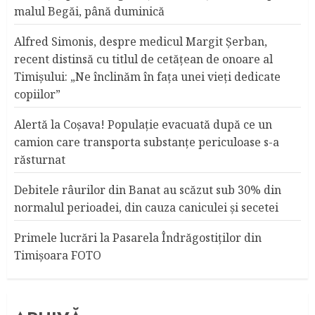
malul Begăi, până duminică
Alfred Simonis, despre medicul Margit Şerban,
recent distinsă cu titlul de cetățean de onoare al
Timişului: „Ne înclinăm în fața unei vieți dedicate
copiilor”
Alertă la Coşava! Populaţie evacuată după ce un
camion care transporta substanţe periculoase s-a
răsturnat
Debitele râurilor din Banat au scăzut sub 30% din
normalul perioadei, din cauza caniculei şi secetei
Primele lucrări la Pasarela Îndrăgostiţilor din
Timişoara FOTO