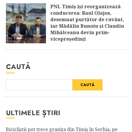
PNL Timiș își reorganizează
conducerea: Raul Olajos,
desemnat purtător de cuvânt,
iar Mădălin Bunoiu și Claudiu
Mihălceanu devin prim-
vicepreședinți
IULIE 30, 2026
CAUTĂ
CAUTĂ
ULTIMELE ȘTIRI
Bicicliştii pot trece graniţa din Timiş în Serbia, pe