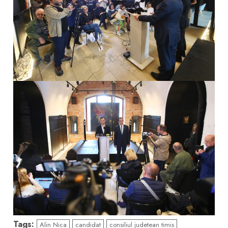
Tags:
Alin Nica
candidat
consiliul judetean timis