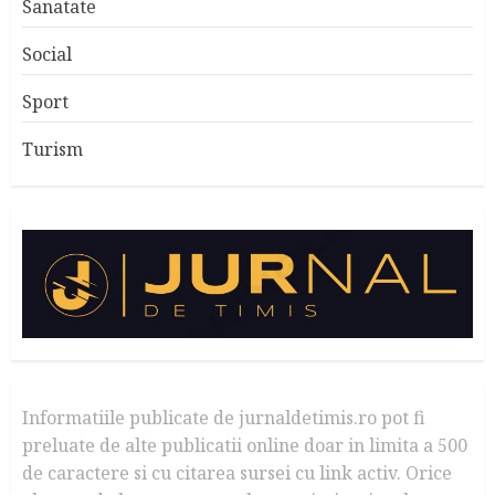
Sanatate
Social
Sport
Turism
Informatiile publicate de jurnaldetimis.ro pot fi
preluate de alte publicatii online doar in limita a 500
de caractere si cu citarea sursei cu link activ. Orice