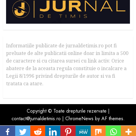
Informatiile publicate de jurnaldetimis.ro pot fi
preluate de alte publicatii online doar in limita a 500
de caractere si cu citarea sursei cu link activ. Orice
abatere de la aceasta regula constituie o incalcare a
Legii 8/1996 privind drepturile de autor si va fi
tratata ca atare.
Copyright © Toate drepturile rezervate |
contact@jurnaldetimis.ro
|
ChromeNews
by AF themes.