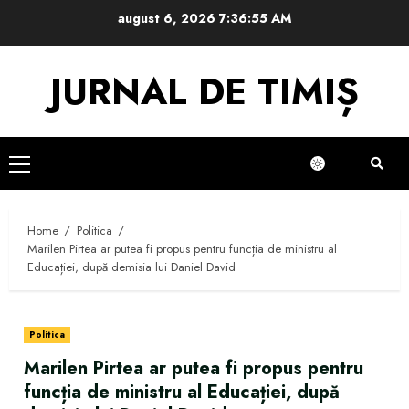
Skip
august 6, 2026
7:36:55 AM
to
content
JURNAL DE TIMIȘ
Primary
Menu
Home
Politica
Marilen Pirtea ar putea fi propus pentru funcția de ministru al
Educației, după demisia lui Daniel David
Politica
Marilen Pirtea ar putea fi propus pentru
funcția de ministru al Educației, după