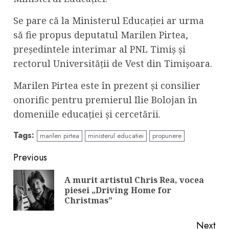
Se pare că la Ministerul Educației ar urma
să fie propus deputatul Marilen Pirtea,
președintele interimar al PNL Timiș și
rectorul Universității de Vest din Timișoara.
Marilen Pirtea este în prezent și consilier
onorific pentru premierul Ilie Bolojan în
domeniile educației și cercetării.
Tags:
marilen pirtea
ministerul educatiei
propunere
Continue
Previous
Reading
A murit artistul Chris Rea, vocea
Pre
piesei „Driving Home for
pos
Christmas”
Next