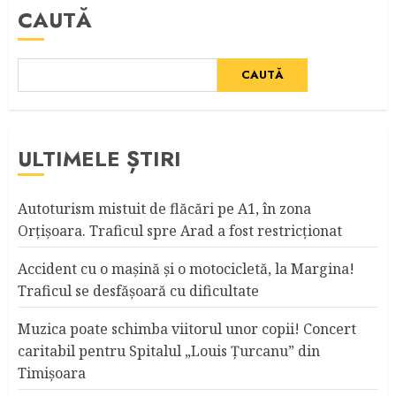
CAUTĂ
CAUTĂ
ULTIMELE ȘTIRI
Autoturism mistuit de flăcări pe A1, în zona
Orțișoara. Traficul spre Arad a fost restricționat
Accident cu o maşină şi o motocicletă, la Margina!
Traficul se desfăşoară cu dificultate
Muzica poate schimba viitorul unor copii! Concert
caritabil pentru Spitalul „Louis Ţurcanu” din
Timişoara