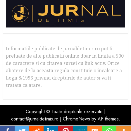
Informatiile publicate de jurnaldetimis.ro pot fi
preluate de alte publicatii online doar in limita a 500
de caractere si cu citarea sursei cu link activ. Orice
abatere de la aceasta regula constituie o incalcare a
Legii 8/1996 privind drepturile de autor si va fi
tratata ca atare.
Copyright © Toate drepturile rezervate |
contact@jurnaldetimis.ro
|
ChromeNews
by AF themes.