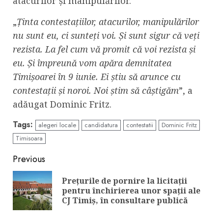
atacurilor și manipulărilor.
„
Ținta contestațiilor, atacurilor, manipulărilor
nu sunt eu, ci sunteți voi. Și sunt sigur că veți
rezista. La fel cum vă promit că voi rezista și
eu. Și împreună vom apăra demnitatea
Timișoarei în 9 iunie. Ei știu să arunce cu
contestații și noroi. Noi știm să câștigăm
”, a
adăugat Dominic Fritz.
Tags:
alegeri locale
candidatura
contestatii
Dominic Fritz
Timisoara
Continue
Previous
Reading
Prețurile de pornire la licitații
Pre
pentru închirierea unor spații ale
pos
CJ Timiș, în consultare publică