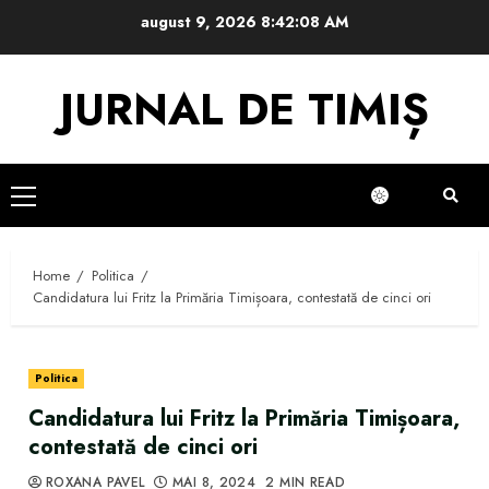
Skip
august 9, 2026
8:42:09 AM
to
content
JURNAL DE TIMIȘ
Primary
Menu
Home
Politica
Candidatura lui Fritz la Primăria Timișoara, contestată de cinci ori
Politica
Candidatura lui Fritz la Primăria Timișoara,
contestată de cinci ori
ROXANA PAVEL
MAI 8, 2024
2 MIN READ