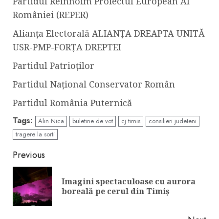
Partidul Reînnoim Proiectul European Al
României (REPER)
Alianța Electorală ALIANȚA DREAPTA UNITĂ
USR-PMP-FORȚA DREPTEI
Partidul Patrioților
Partidul Național Conservator Român
Partidul România Puternică
Tags:
Alin Nica
buletine de vot
cj timis
consilieri judeteni
tragere la sorti
Continue
Previous
Reading
Imagini spectaculoase cu aurora
Pre
boreală pe cerul din Timiș
pos