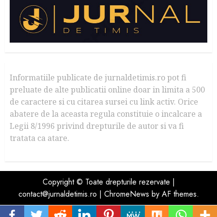
Informatiile publicate de jurnaldetimis.ro pot fi
preluate de alte publicatii online doar in limita a 500
de caractere si cu citarea sursei cu link activ. Orice
abatere de la aceasta regula constituie o incalcare a
Legii 8/1996 privind drepturile de autor si va fi
tratata ca atare.
Copyright © Toate drepturile rezervate |
contact@jurnaldetimis.ro
|
ChromeNews
by AF themes.