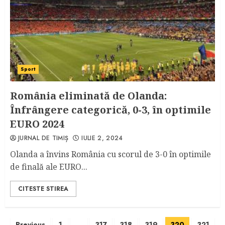
Sport
România eliminată de Olanda:
Înfrângere categorică, 0-3, în optimile
EURO 2024
JURNAL DE TIMIȘ
IULIE 2, 2024
Olanda a învins România cu scorul de 3-0 în optimile
de finală ale EURO...
CITESTE STIREA
Previous
1
…
317
318
319
320
321