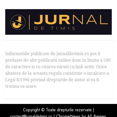
Informatiile publicate de jurnaldetimis.ro pot fi
preluate de alte publicatii online doar in limita a 500
de caractere si cu citarea sursei cu link activ. Orice
abatere de la aceasta regula constituie o incalcare a
Legii 8/1996 privind drepturile de autor si va fi
tratata ca atare.
Copyright © Toate drepturile rezervate |
contact@jurnaldetimis.ro
|
ChromeNews
by AF themes.