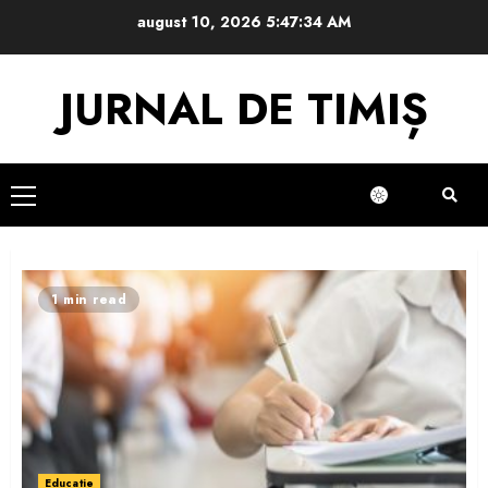
Skip
august 10, 2026
5:47:35 AM
to
content
JURNAL DE TIMIȘ
Primary
Menu
1 min read
Educatie