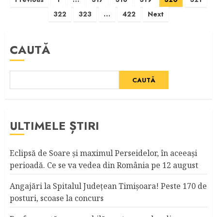
Paginație
322
323
…
422
Next
articole
CAUTĂ
CAUTĂ
ULTIMELE ȘTIRI
Eclipsă de Soare și maximul Perseidelor, în aceeași
perioadă. Ce se va vedea din România pe 12 august
Angajări la Spitalul Judeţean Timişoara! Peste 170 de
posturi, scoase la concurs