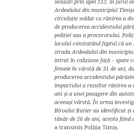
sesizati prin apel 112, în jurul o
Ardealului din municipiul Timiș
circulație soldat cu rănirea a 
de producerea accidentului părăs
poliției sau a procurorului. Poliț
locului constatând faptul că un
strada Ardealului din municipiu
intrat în coliziune față – spate
femeie în vârstă de 31 de ani, 
producerea accidentului părăsin
impactului a rezultat rănirea a 
ani și a unei pasagere din auto
aceeași vârstă. În urma investigaț
Biroului Rutier au identificat ș
tânăr de 26 de ani, acesta fiind 
a transmis Poliția Timiș.