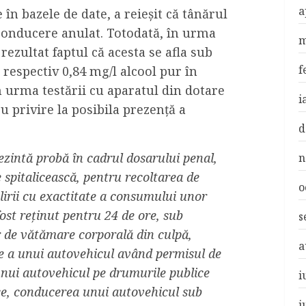
a
 în bazele de date, a reieșit că tânărul
conducere anulat. Totodată, în urma
m
 rezultat faptul că acesta se afla sub
f
 respectiv 0,84 mg/l alcool pur în
n urma testării cu aparatul din dotare
i
cu privire la posibila prezență a
d
intă probă în cadrul dosarului penal,
n
e spitalicească, pentru recoltarea de
o
ilirii cu exactitate a consumului unor
fost reținut pentru 24 de ore, sub
s
or de vătămare corporală din culpă,
a
e a unui autovehicul având permisul de
nui autovehicul pe drumurile publice
i
ice, conducerea unui autovehicul sub
i