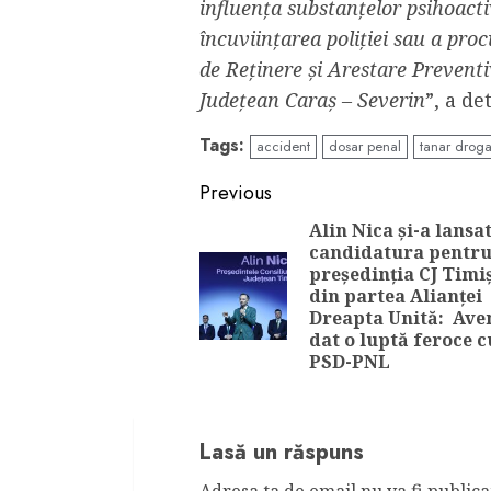
influența substanțelor psihoacti
încuviințarea poliției sau a proc
de Reținere și Arestare Preventi
Județean Caraș – Severin
”, a de
Tags:
accident
dosar penal
tanar droga
Continue
Previous
Reading
Alin Nica și-a lansa
candidatura pentr
președinția CJ Timiș
din partea Alianței
Dreapta Unită: Ave
dat o luptă feroce c
PSD-PNL
Lasă un răspuns