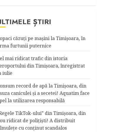
ULTIMELE ȘTIRI
opaci căzuţi pe maşini la Timişoara, în
rma furtunii puternice
el mai ridicat trafic din istoria
eroportului din Timişoara, înregistrat
n iulie
onsum record de apă la Timişoara, din
auza caniculei şi a secetei! Aquatim face
pel la utilizarea responsabilă
Regele TikTok-ului” din Timişoara, din
ou ridicat de poliţişti! A distribuit
ilmuleţe cu conţinut scandalos