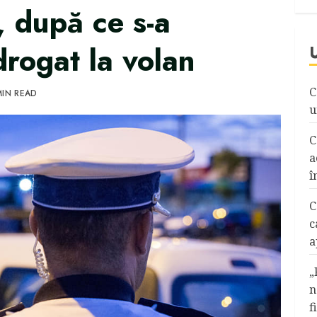
, după ce s-a
drogat la volan
C
MIN READ
u
C
a
î
C
c
a
„
n
f