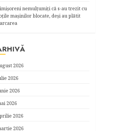
imişoreni nemulţumiţi că s-au trezit cu
oţile maşinilor blocate, deşi au plătit
arcarea
ARHIVĂ
ugust 2026
ulie 2026
unie 2026
ai 2026
prilie 2026
artie 2026