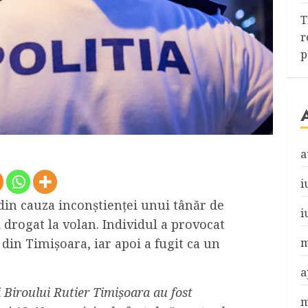
T
r
p
a
i
din cauza inconștienței unui tânăr de
i
i drogat la volan. Individul a provocat
m
 din Timișoara, iar apoi a fugit ca un
a
i Biroului Rutier Timișoara au fost
m