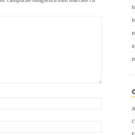
tă.
Câmpurile obligatorii sunt marcate cu
*
i
i
m
a
m
A
C
E