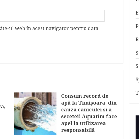
E
P
site-ul web în acest navigator pentru data
R
S
S
S
T
Consum record de
apă la Timişoara, din
ra,
cauza caniculei şi a
secetei! Aquatim face
apel la utilizarea
responsabilă
AUGUST 7, 2026