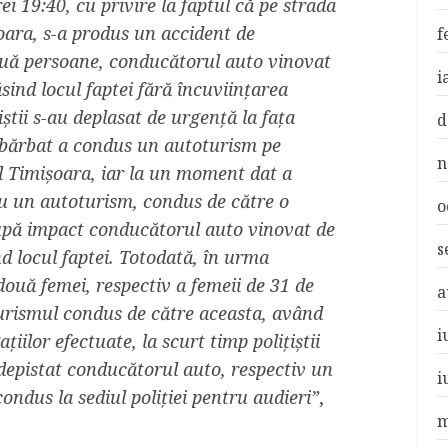
rei 19:40, cu privire la faptul că pe strada
oara, s-a produs un accident de
f
două persoane, conducătorul auto vinovat
i
ind locul faptei fără încuviințarea
iștii s-au deplasat de urgență la fața
d
 bărbat a condus un autoturism pe
n
l Timișoara, iar la un moment dat a
 cu un autoturism, condus de către o
o
după impact conducătorul auto vinovat de
s
d locul faptei. Totodată, în urma
două femei, respectiv a femeii de 31 de
a
turismul condus de către aceasta, având
i
iilor efectuate, la scurt timp polițiștii
i depistat conducătorul auto, respectiv un
i
condus la sediul poliției pentru audieri”
,
m