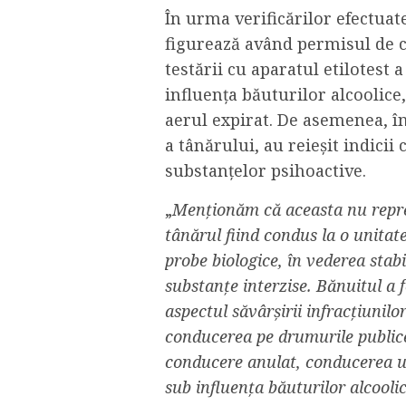
În urma verificărilor efectuate
figurează având permisul de 
testării cu aparatul etilotest a
influența băuturilor alcoolice,
aerul expirat. De asemenea, î
a tânărului, au reieșit indicii 
substanțelor psihoactive.
„
Menționăm că aceasta nu reprez
tânărul fiind condus la o unitat
probe biologice, în vederea stab
substanțe interzise. Bănuitul a 
aspectul săvârșirii infracțiunil
conducerea pe drumurile public
conducere anulat, conducerea u
sub influența băuturilor alcool