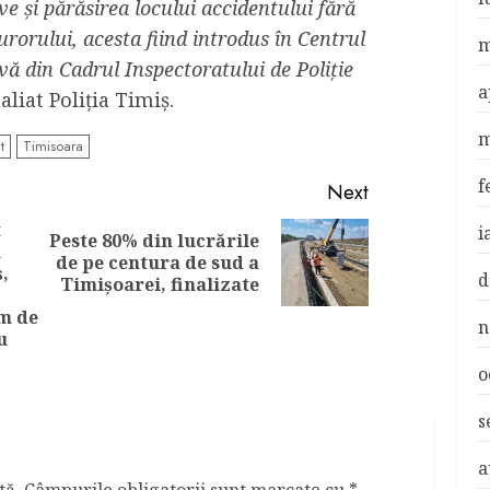
ve și părăsirea locului accidentului fără
urorului, acesta fiind introdus în Centrul
m
vă din Cadrul Inspectoratului de Poliție
a
taliat Poliția Timiș.
m
t
Timisoara
f
Next
t
i
Peste 80% din lucrările
u
Next
de pe centura de sud a
,
d
post:
Timișoarei, finalizate
Previous
post:
m de
n
u
o
s
a