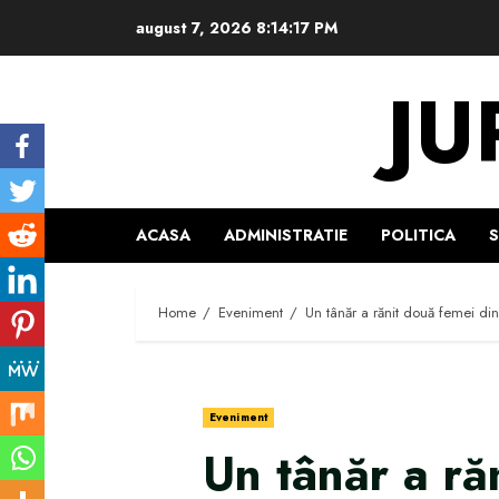
Skip
august 7, 2026
8:14:18 PM
to
content
JU
ACASA
ADMINISTRATIE
POLITICA
Home
Eveniment
Un tânăr a rănit două femei din
Eveniment
Un tânăr a ră