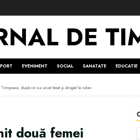
RNAL DE TI
SPORT
EVENIMENT
SOCIAL
SANATATE
EDUCATIE
 Timișoara, după ce s-a urcat beat și drogat la volan
nit două femei