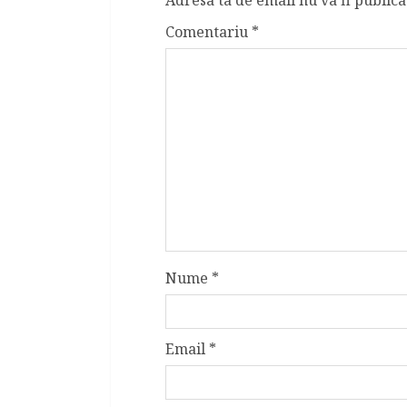
Adresa ta de email nu va fi publica
Comentariu
*
Nume
*
Email
*