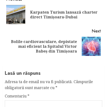
Continue
Reading
Karpaten Turism lansază charter
Pre
direct Timișoara-Dubai
pos
Next
Bolile cardiovasculare, depistate
Next
mai eficient la Spitalul Victor
post:
Babeș din Timișoara
Lasă un răspuns
Adresa ta de email nu va fi publicată.
Câmpurile
obligatorii sunt marcate cu
*
Comentariu
*