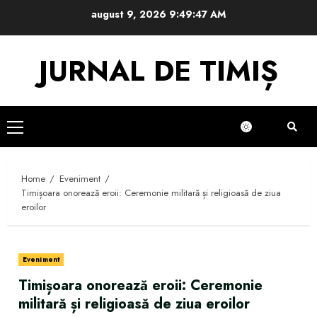
Skip
august 9, 2026
9:49:48 AM
to
content
JURNAL DE TIMIȘ
Primary
Menu
Home
Eveniment
Timișoara onorează eroii: Ceremonie militară și religioasă de ziua
eroilor
Eveniment
Timișoara onorează eroii: Ceremonie
militară și religioasă de ziua eroilor