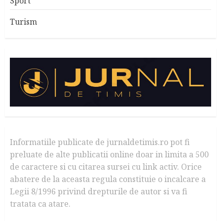
Sport
Turism
Informatiile publicate de jurnaldetimis.ro pot fi
preluate de alte publicatii online doar in limita a 500
de caractere si cu citarea sursei cu link activ. Orice
abatere de la aceasta regula constituie o incalcare a
Legii 8/1996 privind drepturile de autor si va fi
tratata ca atare.