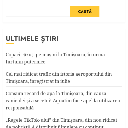
CAUTĂ
ULTIMELE ȘTIRI
Copaci căzuţi pe maşini la Timişoara, în urma
furtunii puternice
Cel mai ridicat trafic din istoria aeroportului din
Timişoara, înregistrat în iulie
Consum record de apă la Timişoara, din cauza
caniculei şi a secetei! Aquatim face apel la utilizarea
responsabilă
„Regele TikTok-ului” din Timişoara, din nou ridicat
de poliţişti! A distribuit filmuleţe cu conţinut