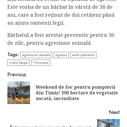
Este vorba de un bărbat în vârstă de 38 de
ani, care a fost reținut de doi cetățeni până
au ajuns oamenii legii.
Bărbatul a fost arestat preventiv pentru 30
de zile, pentru agresiune sexuală.
Tags:
agresiune sexuala
agresor
arest preventiv
malul begai
Timisoara
Continue
Previous
Reading
Weekend de foc pentru pompierii
Pre
din Timiș! 300 hectare de vegetație
pos
uscată, incendiate
Next