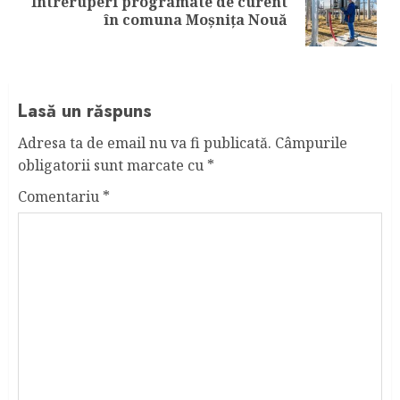
Întreruperi programate de curent
Next
în comuna Moșnița Nouă
post:
Lasă un răspuns
Adresa ta de email nu va fi publicată.
Câmpurile
obligatorii sunt marcate cu
*
Comentariu
*