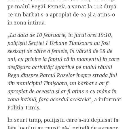
pe malul Begăi. Femeia a sunat la 112 după
ce un bărbat s-a apropiat de ea și a atins-o
în zona intimă.
„
La data de 10 februarie, în jurul orei 19:10,
polițiștii Secției 1 Urbane Timișoara au fost
sesizați de către o femeie, în vârstă de 28 de
ani, cu privire la faptul că în momentul în care
desfășura activități sportive pe malul râului
Bega dinspre Parcul Rozelor înspre strada Jiul
din municipiul Timișoara, un bărbat s-ar fi
apropiat de aceasta și ar fi atins-o cu mâna în
zona intimă, fără acordul acesteia
”, a informat
Poliția Timiș.
În scurt timp, polițiștii care s-au deplasat la
fața locului au reușit să-l prindă de agresor.