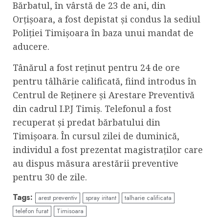
Bărbatul, în vârstă de 23 de ani, din
Orțișoara, a fost depistat și condus la sediul
Poliției Timişoara în baza unui mandat de
aducere.
Tânărul a fost reținut pentru 24 de ore
pentru tâlhărie calificată, fiind introdus în
Centrul de Reținere și Arestare Preventivă
din cadrul I.P.J Timiș. Telefonul a fost
recuperat și predat bărbatului din
Timișoara. În cursul zilei de duminică,
individul a fost prezentat magistraților care
au dispus măsura arestării preventive
pentru 30 de zile.
Tags:
arest preventiv
spray iritant
talharie calificata
telefon furat
Timisoara