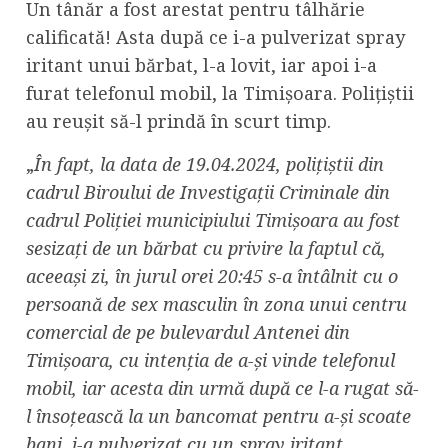
Un tânăr a fost arestat pentru tâlhărie
calificată! Asta după ce i-a pulverizat spray
iritant unui bărbat, l-a lovit, iar apoi i-a
furat telefonul mobil, la Timișoara. Polițiștii
au reușit să-l prindă în scurt timp.
„
În fapt, la data de 19.04.2024, polițiștii din
cadrul Biroului de Investigații Criminale din
cadrul Poliției municipiului Timișoara au fost
sesizați de un bărbat cu privire la faptul că,
aceeași zi, în jurul orei 20:45 s-a întâlnit cu o
persoană de sex masculin în zona unui centru
comercial de pe bulevardul Antenei din
Timișoara, cu intenția de a-și vinde telefonul
mobil, iar acesta din urmă după ce l-a rugat să-
l însoțească la un bancomat pentru a-și scoate
bani, i-a pulverizat cu un spray iritant