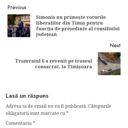
Continue
Previous
Reading
Simonis nu primește voturile
liberalilor din Timiș pentru
Pre
funcția de președinte al consiliului
pos
județean
Next
Tramvaiul 6 a revenit pe traseul
Next
consacrat, la Timișoara
post:
Lasă un răspuns
Adresa ta de email nu va fi publicată.
Câmpurile
obligatorii sunt marcate cu
*
Comentariu
*