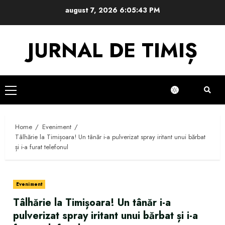
Skip
august 7, 2026
6:05:43 PM
to
content
JURNAL DE TIMIȘ
Primary
Menu
Home
Eveniment
Tâlhărie la Timișoara! Un tânăr i-a pulverizat spray iritant unui bărbat
și i-a furat telefonul
Eveniment
Tâlhărie la Timișoara! Un tânăr i-a
pulverizat spray iritant unui bărbat și i-a