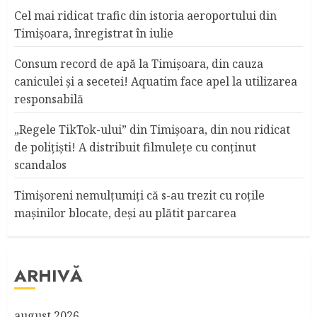
Cel mai ridicat trafic din istoria aeroportului din
Timişoara, înregistrat în iulie
Consum record de apă la Timişoara, din cauza
caniculei şi a secetei! Aquatim face apel la utilizarea
responsabilă
„Regele TikTok-ului” din Timişoara, din nou ridicat
de poliţişti! A distribuit filmuleţe cu conţinut
scandalos
Timişoreni nemulţumiţi că s-au trezit cu roţile
maşinilor blocate, deşi au plătit parcarea
ARHIVĂ
august 2026