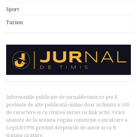
Sport
Turism
Informatiile publicate de jurnaldetimis.ro pot fi
preluate de alte publicatii online doar in limita a 500
de caractere si cu citarea sursei cu link activ. Orice
abatere de la aceasta regula constituie o incalcare a
Legii 8/1996 privind drepturile de autor si va fi
tratata ca atare.