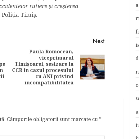
a
cidentelor rutiere și creșterea
 Poliția Timiș.
m
f
Next
i
Paula Romocean,
viceprimarul
d
Previous
 pe
Timișoarei, sesizare la
Next
post:
în
CCR în cazul procesului
n
post:
ii
cu ANI privind
incompatibilitatea
o
s
a
tă.
Câmpurile obligatorii sunt marcate cu
*
i
i