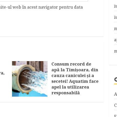
i
site-ul web în acest navigator pentru data
i
m
a
m
Consum record de
apă la Timişoara, din
ra,
cauza caniculei şi a
secetei! Aquatim face
apel la utilizarea
responsabilă
A
AUGUST 7, 2026
C
E