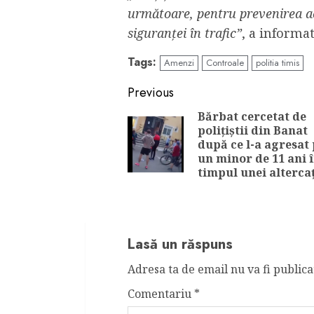
următoare, pentru prevenirea ac
siguranței în trafic”
, a informat
Tags:
Amenzi
Controale
politia timis
Continue
Previous
Reading
Bărbat cercetat de
polițiștii din Banat
după ce l-a agresat
un minor de 11 ani 
timpul unei altercaț
Lasă un răspuns
Adresa ta de email nu va fi publica
Comentariu
*