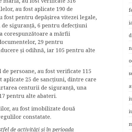
marfă, au fost verificate 316
elor, au fost aplicate 190 de
f
u fost pentru depășirea vitezei legale,
i
 de siguranță, 6 pentru defecțiuni
a corespunzătoare a mărfii
d
 documentelor, 29 pentru
n
ducere și odihnă, iar 105 pentru alte
o
l de persoane, au fost verificate 115
s
 aplicate 25 de sancțiuni, dintre care
a
urtarea centurii de siguranță, una
7 pentru alte abateri.
i
lor, au fost imobilizate două
i
egulilor constatate.
m
tfel de activități și în perioada