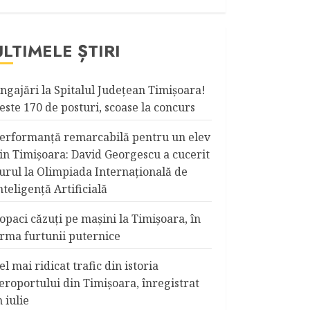
ULTIMELE ȘTIRI
ngajări la Spitalul Judeţean Timişoara!
este 170 de posturi, scoase la concurs
erformanță remarcabilă pentru un elev
in Timișoara: David Georgescu a cucerit
urul la Olimpiada Internațională de
nteligență Artificială
opaci căzuţi pe maşini la Timişoara, în
rma furtunii puternice
el mai ridicat trafic din istoria
eroportului din Timişoara, înregistrat
n iulie