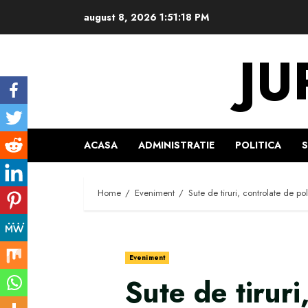
Skip
august 8, 2026
1:51:19 PM
to
content
JU
ACASA
ADMINISTRATIE
POLITICA
Home
Eveniment
Sute de tiruri, controlate de p
Eveniment
Sute de tiruri