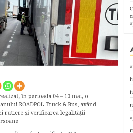
C
c
a
a
i
i
realizat, în perioada 04 – 10 mai, o
 planului ROADPOL Truck & Bus, având
m
 rutiere și verificarea legalității
a
ersoane.
m