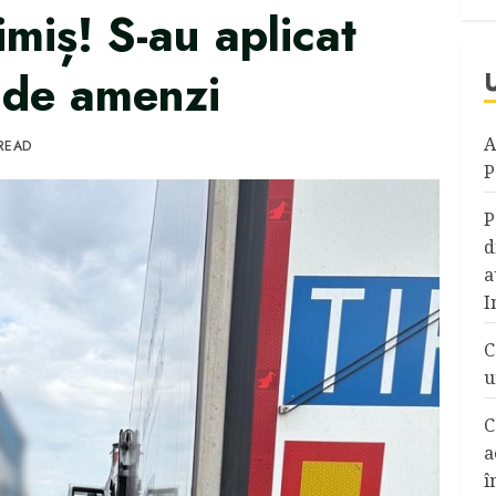
Timiș! S-au aplicat
de amenzi
A
 READ
P
P
d
a
I
C
u
C
a
î