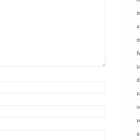
m
a
m
f
i
d
n
o
s
a