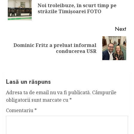
Reading
Noi troleibuze, în scurt timp pe
Pre
străzile Timișoarei FOTO
pos
Next
Dominic Fritz a preluat informal
Next
conducerea USR
post:
Lasă un răspuns
Adresa ta de email nu va fi publicată.
Câmpurile
obligatorii sunt marcate cu
*
Comentariu
*