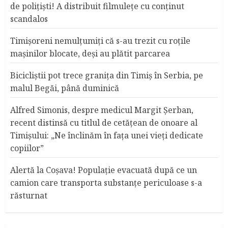
de poliţişti! A distribuit filmuleţe cu conţinut
scandalos
Timişoreni nemulţumiţi că s-au trezit cu roţile
maşinilor blocate, deşi au plătit parcarea
Bicicliştii pot trece graniţa din Timiş în Serbia, pe
malul Begăi, până duminică
Alfred Simonis, despre medicul Margit Şerban,
recent distinsă cu titlul de cetățean de onoare al
Timişului: „Ne înclinăm în fața unei vieți dedicate
copiilor”
Alertă la Coşava! Populaţie evacuată după ce un
camion care transporta substanţe periculoase s-a
răsturnat