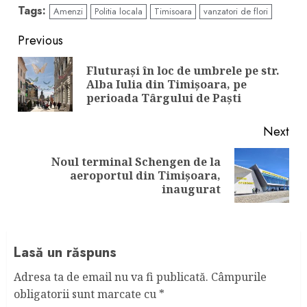
Tags:
Amenzi
Politia locala
Timisoara
vanzatori de flori
Continue
Previous
Reading
Fluturași în loc de umbrele pe str.
Pre
Alba Iulia din Timișoara, pe
pos
perioada Târgului de Paști
Next
Noul terminal Schengen de la
Next
aeroportul din Timișoara,
post:
inaugurat
Lasă un răspuns
Adresa ta de email nu va fi publicată.
Câmpurile
obligatorii sunt marcate cu
*