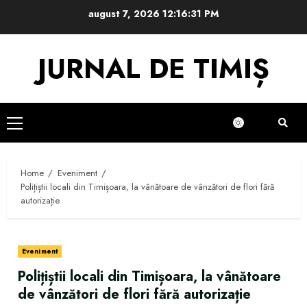
Skip
august 7, 2026
12:16:32 PM
to
content
JURNAL DE TIMIȘ
Primary
Menu
Home
Eveniment
Polițiștii locali din Timișoara, la vânătoare de vânzători de flori fără
autorizație
Eveniment
Polițiștii locali din Timișoara, la vânătoare
de vânzători de flori fără autorizație