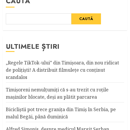
CAUTĂ
CAUTĂ
ULTIMELE ȘTIRI
„Regele TikTok-ului” din Timişoara, din nou ridicat
de poliţişti! A distribuit filmuleţe cu conţinut
scandalos
Timişoreni nemulţumiţi că s-au trezit cu roţile
maşinilor blocate, deşi au plătit parcarea
Bicicliştii pot trece graniţa din Timiş în Serbia, pe
malul Begăi, până duminică
Alfred Simonis, despre medicul Margit Şerban,