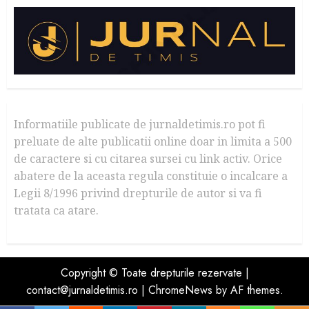
Informatiile publicate de jurnaldetimis.ro pot fi
preluate de alte publicatii online doar in limita a 500
de caractere si cu citarea sursei cu link activ. Orice
abatere de la aceasta regula constituie o incalcare a
Legii 8/1996 privind drepturile de autor si va fi
tratata ca atare.
Copyright © Toate drepturile rezervate |
contact@jurnaldetimis.ro
|
ChromeNews
by AF themes.