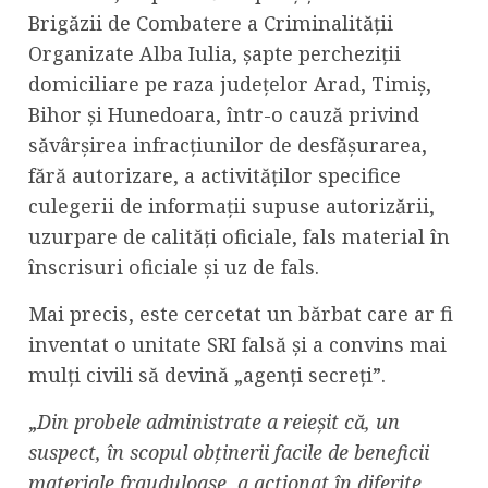
Brigăzii de Combatere a Criminalității
Organizate Alba Iulia, șapte percheziții
domiciliare pe raza județelor Arad, Timiș,
Bihor și Hunedoara, într-o cauză privind
săvârșirea infracțiunilor de desfăşurarea,
fără autorizare, a activităţilor specifice
culegerii de informaţii supuse autorizării,
uzurpare de calități oficiale, fals material în
înscrisuri oficiale și uz de fals.
Mai precis, este cercetat un bărbat care ar fi
inventat o unitate SRI falsă și a convins mai
mulți civili să devină „agenți secreți”.
„
Din probele administrate a reieșit că, un
suspect, în scopul obținerii facile de beneficii
materiale frauduloase, a acționat în diferite