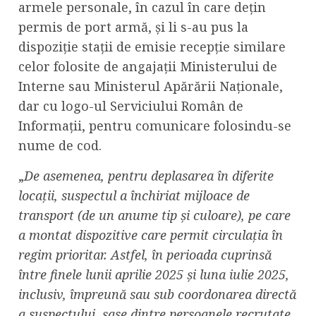
armele personale, în cazul în care dețin
permis de port armă, și li s-au pus la
dispoziție stații de emisie recepție similare
celor folosite de angajații Ministerului de
Interne sau Ministerul Apărării Naționale,
dar cu logo-ul Serviciului Român de
Informații, pentru comunicare folosindu-se
nume de cod.
„
De asemenea, pentru deplasarea în diferite
locații, suspectul a închiriat mijloace de
transport (de un anume tip și culoare), pe care
a montat dispozitive care permit circulația în
regim prioritar. Astfel, în perioada cuprinsă
între finele lunii aprilie 2025 și luna iulie 2025,
inclusiv, împreună sau sub coordonarea directă
a suspectului, șase dintre persoanele recrutate