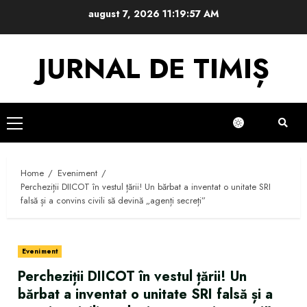
Skip
august 7, 2026
11:19:58 AM
to
content
JURNAL DE TIMIȘ
Primary
Menu
Home
Eveniment
Percheziții DIICOT în vestul țării! Un bărbat a inventat o unitate SRI
falsă și a convins civili să devină „agenți secreți”
Eveniment
Percheziții DIICOT în vestul țării! Un
bărbat a inventat o unitate SRI falsă și a