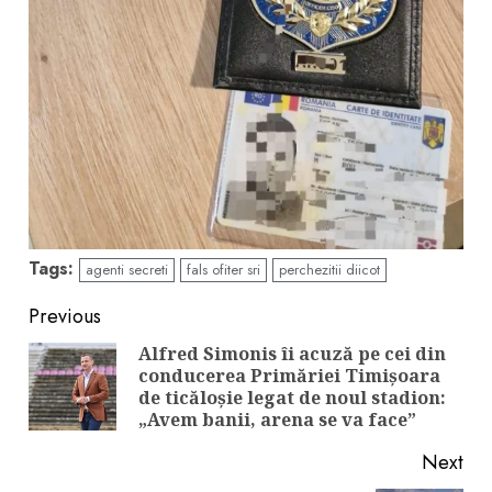
Tags:
agenti secreti
fals ofiter sri
perchezitii diicot
Continue
Previous
Reading
Alfred Simonis îi acuză pe cei din
conducerea Primăriei Timișoara
Pre
de ticăloșie legat de noul stadion:
pos
„Avem banii, arena se va face”
Next