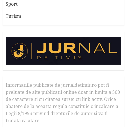
Sport
Turism
Informatiile publicate de jurnaldetimis.ro pot fi
preluate de alte publicatii online doar in limita a 500
de caractere si cu citarea sursei cu link activ. Orice
abatere de la aceasta regula constituie o incalcare a
Legii 8/1996 privind drepturile de autor si va fi
tratata ca atare.