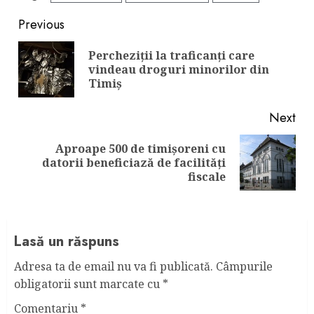
Continue
Previous
Reading
Percheziții la traficanți care
Pre
vindeau droguri minorilor din
pos
Timiș
Next
Aproape 500 de timișoreni cu
Next
datorii beneficiază de facilități
post:
fiscale
Lasă un răspuns
Adresa ta de email nu va fi publicată.
Câmpurile
obligatorii sunt marcate cu
*
Comentariu
*