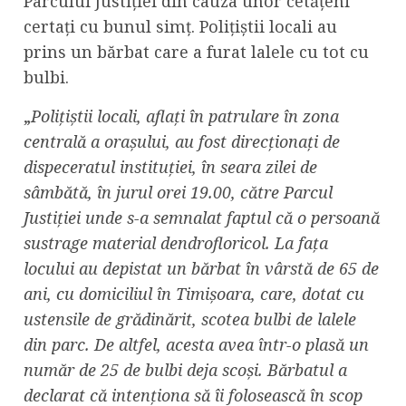
Parcului Justiției din cauza unor cetățeni
certați cu bunul simț. Polițiștii locali au
prins un bărbat care a furat lalele cu tot cu
bulbi.
„
Polițiștii locali, aflați în patrulare în zona
centrală a orașului, au fost direcționați de
dispeceratul instituției, în seara zilei de
sâmbătă, în jurul orei 19.00, către Parcul
Justiției unde s-a semnalat faptul că o persoană
sustrage material dendrofloricol. La fața
locului au depistat un bărbat în vârstă de 65 de
ani, cu domiciliul în Timișoara, care, dotat cu
ustensile de grădinărit, scotea bulbi de lalele
din parc. De altfel, acesta avea într-o plasă un
număr de 25 de bulbi deja scoși. Bărbatul a
declarat că intenționa să îi folosească în scop