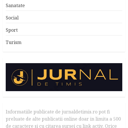
Sanatate
Social
Sport
Turism
Informatiile publicate de jurnaldetimis.ro pot fi
preluate de alte publicatii online doar in limita a 500
de caractere si cu citarea sursei cu link activ. Orice