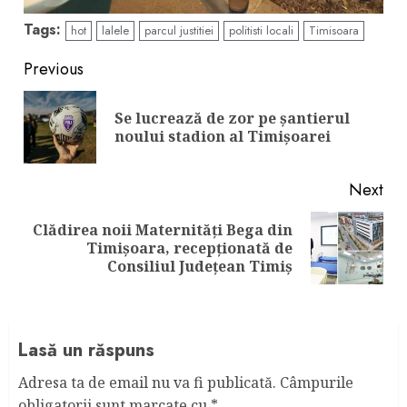
Tags:
hot
lalele
parcul justitiei
politisti locali
Timisoara
Continue
Previous
Reading
Se lucrează de zor pe șantierul
Pre
noului stadion al Timișoarei
pos
Next
Clădirea noii Maternități Bega din
Next
Timișoara, recepționată de
post:
Consiliul Județean Timiș
Lasă un răspuns
Adresa ta de email nu va fi publicată.
Câmpurile
obligatorii sunt marcate cu
*